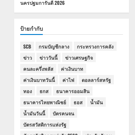
นครปฐมการันตี 2026
ป้ายกำกับ
SCB
กรมบัญชีกลาง
กระทรวงการคลัง
ข่าว
ข่าววันนี้
ข่าวเศรษฐกิจ
คนละครึ่งพลัส
ค่าเงินบาท
ค่าเงินบาทวันนี้
ค่าไฟ
ดอลลาร์สหรัฐ
ทอง
ธกส
ธนาคารออมสิน
ธนาคารไทยพาณิชย์
ธอส
น้ำมัน
น้ำมันวันนี้
บัตรคนจน
บัตรสวัสดิการแห่งรัฐ