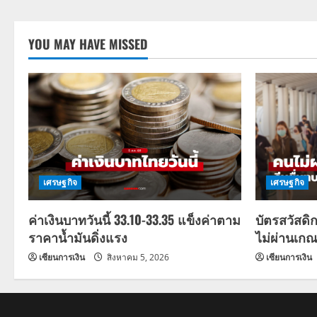
YOU MAY HAVE MISSED
เศรษฐกิจ
เศรษฐกิจ
ค่าเงินบาทวันนี้ 33.10-33.35 แข็งค่าตาม
บัตรสวัสดิ
ราคาน้ำมันดิ่งแรง
ไม่ผ่านเกณ
เซียนการเงิน
สิงหาคม 5, 2026
เซียนการเงิน