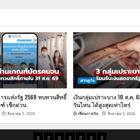
เศรษฐกิจ
การแห่งรัฐ 2569 ทบทวนสิทธิ์
เงินกลุ่มเปราะบาง 10 ส.ค. 
ฑ์ เช็กด่วน
วันไหน ได้สูงสุดเท่าไหร่
สิงหาคม 5, 2026
เซียนการเงิน
สิงหาคม 5, 2026
ราคา
แนว
ข่าว
ข่าว
ดูด
ที่
ผู้ชาย