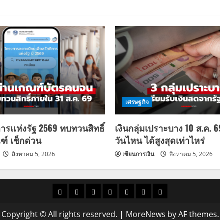
เศรษฐกิจ
การแห่งรัฐ 2569 ทบทวนสิทธิ์
เงินกลุ่มเปราะบาง 10 ส.ค. 
ฑ์ เช็กด่วน
วันไหน ได้สูงสุดเท่าไหร่
สิงหาคม 5, 2026
เซียนการเงิน
สิงหาคม 5, 2026
ราคา
แนว
ข่าว
ข่าว
ดูด
ที่
ผู้ชาย
น้ำมัน
โน้ม
วัน
ดารา
วง
เที่ยว
Copyright © All rights reserved.
|
MoreNews
by AF themes.
ราคา
นี้