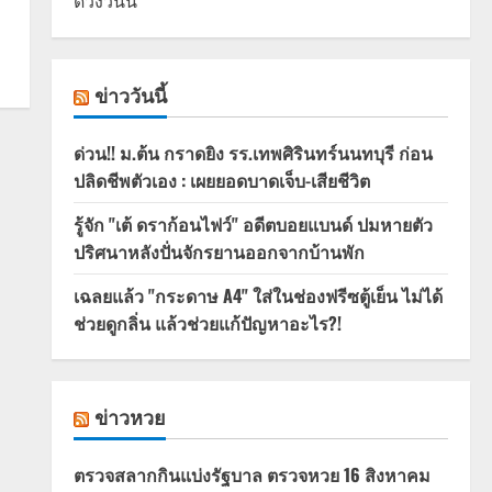
ดวงวันนี้
ข่าววันนี้
ด่วน!! ม.ต้น กราดยิง รร.เทพศิรินทร์นนทบุรี ก่อน
ปลิดชีพตัวเอง : เผยยอดบาดเจ็บ-เสียชีวิต
รู้จัก "เต้ ดราก้อนไฟว์" อดีตบอยแบนด์ ปมหายตัว
ปริศนาหลังปั่นจักรยานออกจากบ้านพัก
เฉลยแล้ว "กระดาษ A4" ใส่ในช่องฟรีซตู้เย็น ไม่ได้
ช่วยดูกลิ่น แล้วช่วยแก้ปัญหาอะไร?!
ข่าวหวย
ตรวจสลากกินแบ่งรัฐบาล ตรวจหวย 16 สิงหาคม