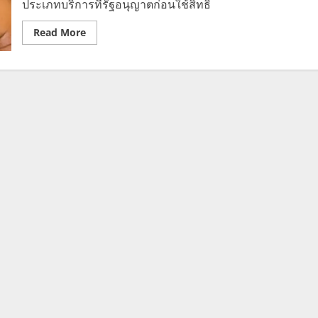
ประเภทบริการที่รัฐอนุญาตก่อนใช้สิทธิ์
รอบ
ใหม่
ได้
Read
Read More
ไหม?
more
about
คนละ
ครึ่ง
พลัส
ใช้
จ่าย
ร้าน
นวด
ได้
ไหม
เช็ก
เงื่อนไข
ก่อน
ใช้
สิทธิ์
จริง