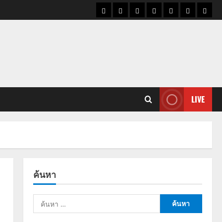
ราคา
แนว
ข่าว
ข่าว
ดูด
ที่
ผู้ชา
น้ำมัน
โน้ม
วัน
ดารา
วง
เที่ยว
ราคา
นี้
ทอง
LIVE
ค้นหา
ค้นหา
สำหรับ: