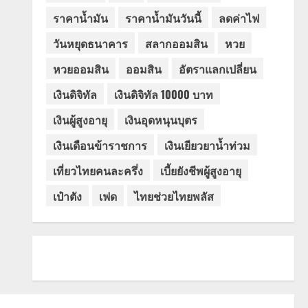
ราคาน้ำมัน
ราคาน้ำมันวันนี้
ลดค่าไฟ
วันหยุดธนาคาร
สลากออมสิน
หวย
หวยออมสิน
ออมสิน
อัตราแลกเปลี่ยน
เงินดิจิทัล
เงินดิจิทัล 10000 บาท
เงินผู้สูงอายุ
เงินอุดหนุนบุตร
เงินเดือนข้าราชการ
เงินเยียวยาน้ำท่วม
เที่ยวไทยคนละครึ่ง
เบี้ยยังชีพผู้สูงอายุ
เป๋าตัง
เฟด
ไทยช่วยไทยพลัส