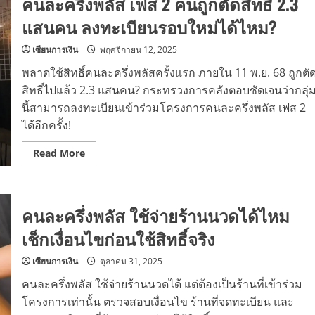
คนละครึ่งพลัส เฟส 2 คนถูกตัดสิทธิ์ 2.3
แสนคน ลงทะเบียนรอบใหม่ได้ไหม?
เซียนการเงิน
พฤศจิกายน 12, 2025
พลาดใช้สิทธิ์คนละครึ่งพลัสครั้งแรก ภายใน 11 พ.ย. 68 ถูกตั
สิทธิ์ไปแล้ว 2.3 แสนคน? กระทรวงการคลังตอบชัดเจนว่ากลุ่
นี้สามารถลงทะเบียนเข้าร่วมโครงการคนละครึ่งพลัส เฟส 2
ได้อีกครั้ง!
Read
Read More
more
about
คนละ
ครึ่ง
พลัส
คนละครึ่งพลัส ใช้จ่ายร้านนวดได้ไหม
เฟส
2
คน
เช็กเงื่อนไขก่อนใช้สิทธิ์จริง
ถูก
ตัด
สิทธิ์
เซียนการเงิน
ตุลาคม 31, 2025
2.3
แสน
คนละครึ่งพลัส ใช้จ่ายร้านนวดได้ แต่ต้องเป็นร้านที่เข้าร่วม
คน
ลง
โครงการเท่านั้น ตรวจสอบเงื่อนไข ร้านที่จดทะเบียน และ
ทะเบียน