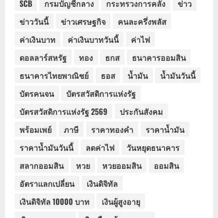
SCB
กรมบัญชีกลาง
กระทรวงการคลัง
ข่าว
ข่าววันนี้
ข่าวเศรษฐกิจ
คนละครึ่งพลัส
ค่าเงินบาท
ค่าเงินบาทวันนี้
ค่าไฟ
ดอลลาร์สหรัฐ
ทอง
ธกส
ธนาคารออมสิน
ธนาคารไทยพาณิชย์
ธอส
น้ำมัน
น้ำมันวันนี้
บัตรคนจน
บัตรสวัสดิการแห่งรัฐ
บัตรสวัสดิการแห่งรัฐ 2569
ประกันสังคม
พร้อมเพย์
ภาษี
ราคาทองคำ
ราคาน้ำมัน
ราคาน้ำมันวันนี้
ลดค่าไฟ
วันหยุดธนาคาร
สลากออมสิน
หวย
หวยออมสิน
ออมสิน
อัตราแลกเปลี่ยน
เงินดิจิทัล
เงินดิจิทัล 10000 บาท
เงินผู้สูงอายุ