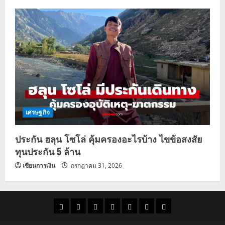
เศรษฐกิจ
ประกัน ฮลุน โซโล่ คุ้มครองอะไรบ้าง ไขข้อสงสัย
ทุนประกัน 5 ล้าน
เซียนการเงิน
กรกฎาคม 31, 2026
ราคา
แนว
ข่าว
ข่าว
ดูด
ที่
ผู้ชาย
น้ำมัน
โน้ม
วัน
ดารา
วง
เที่ยว