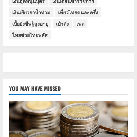
เงินอุดหนุนบุตร
เงินเดือนข้าราชการ
เงินเยียวยาน้ำท่วม
เที่ยวไทยคนละครึ่ง
เบี้ยยังชีพผู้สูงอายุ
เป๋าตัง
เฟด
ไทยช่วยไทยพลัส
YOU MAY HAVE MISSED