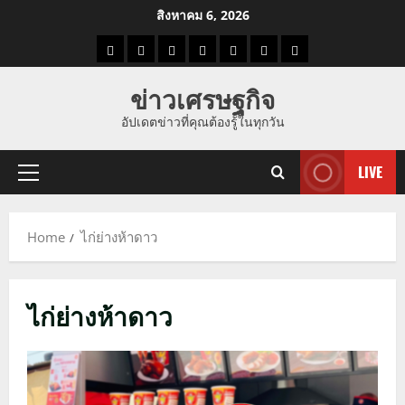
Skip
สิงหาคม 6, 2026
to
ราคา
แนว
ข่าว
ข่าว
ดูด
ที่
ผู้ชาย
content
น้ำมัน
โน้ม
วัน
ดารา
วง
เที่ยว
ข่าวเศรษฐกิจ
ราคา
นี้
อัปเดตข่าวที่คุณต้องรู้ในทุกวัน
ทอง
LIVE
Primary
Menu
Home
ไก่ย่างห้าดาว
ไก่ย่างห้าดาว