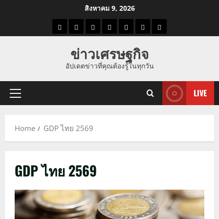
Skip
สิงหาคม 9, 2026
to
ราคา
แนว
ข่าว
ข่าว
ดูด
ที่
ผู้ชาย
content
น้ำมัน
โน้ม
วัน
ดารา
วง
เที่ยว
ข่าวเศรษฐกิจ
ราคา
นี้
อัปเดตข่าวที่คุณต้องรู้ในทุกวัน
ทอง
LIVE
Primary
Menu
Home
GDP ไทย 2569
GDP ไทย 2569