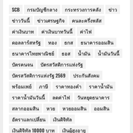
SCB
กรมบัญชีกลาง
กระทรวงการคลัง
ข่าว
ข่าววันนี้
ข่าวเศรษฐกิจ
คนละครึ่งพลัส
ค่าเงินบาท
ค่าเงินบาทวันนี้
ค่าไฟ
ดอลลาร์สหรัฐ
ทอง
ธกส
ธนาคารออมสิน
ธนาคารไทยพาณิชย์
ธอส
น้ำมัน
น้ำมันวันนี้
บัตรคนจน
บัตรสวัสดิการแห่งรัฐ
บัตรสวัสดิการแห่งรัฐ 2569
ประกันสังคม
พร้อมเพย์
ภาษี
ราคาทองคำ
ราคาน้ำมัน
ราคาน้ำมันวันนี้
ลดค่าไฟ
วันหยุดธนาคาร
สลากออมสิน
หวย
หวยออมสิน
ออมสิน
อัตราแลกเปลี่ยน
เงินดิจิทัล
เงินดิจิทัล 10000 บาท
เงินผู้สูงอายุ