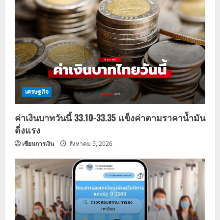
i
g
a
t
i
เศรษฐกิจ
o
ค่าเงินบาทวันนี้ 33.10-33.35 แข็งค่าตามราคาน้ำมัน
n
ดิ่งแรง
เซียนการเงิน
สิงหาคม 5, 2026