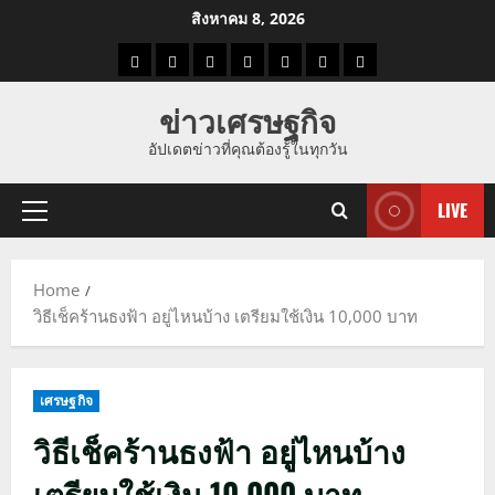
Skip
สิงหาคม 8, 2026
to
ราคา
แนว
ข่าว
ข่าว
ดูด
ที่
ผู้ชาย
content
น้ำมัน
โน้ม
วัน
ดารา
วง
เที่ยว
ข่าวเศรษฐกิจ
ราคา
นี้
อัปเดตข่าวที่คุณต้องรู้ในทุกวัน
ทอง
LIVE
Primary
Menu
Home
วิธีเช็คร้านธงฟ้า อยู่ไหนบ้าง เตรียมใช้เงิน 10,000 บาท
เศรษฐกิจ
วิธีเช็คร้านธงฟ้า อยู่ไหนบ้าง
เตรียมใช้เงิน 10,000 บาท