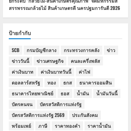
ยกระดับ "กล้วยไม้-สินค้าเกษตรคุณภาพ" จัดมหกรรมสี
สรรพรรณกล้วยไม้ สินค้าเกษตรดี นครปฐมการันตี 2026
ป้ายกำกับ
SCB
กรมบัญชีกลาง
กระทรวงการคลัง
ข่าว
ข่าววันนี้
ข่าวเศรษฐกิจ
คนละครึ่งพลัส
ค่าเงินบาท
ค่าเงินบาทวันนี้
ค่าไฟ
ดอลลาร์สหรัฐ
ทอง
ธกส
ธนาคารออมสิน
ธนาคารไทยพาณิชย์
ธอส
น้ำมัน
น้ำมันวันนี้
บัตรคนจน
บัตรสวัสดิการแห่งรัฐ
บัตรสวัสดิการแห่งรัฐ 2569
ประกันสังคม
พร้อมเพย์
ภาษี
ราคาทองคำ
ราคาน้ำมัน