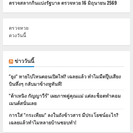
ตรวจสลากกินแบ่งรัฐบาล ตรวจหวย 16 มิถุนายน 2569
ตรวจหวย
ดวงวันนี้
ข่าววันนี้
"ยุง" หายไปไหนตอนเปิดไฟ? เฉลยแล้ว ทำไมมืดปุ๊บเสียง
บินหึ่งๆ กลับมาข้างหูทันที!
"ต้าเหนิง กัญญาวีร์" เผยภาพคู่คุณแม่ แต่ละช็อตทำคอม
เมนต์สนั่นเลย
การใส่ "กระเทียม" ลงในถังข้าวสาร มีประโยชน์อะไร?
เฉลยแล้วทำไมหลายบ้านชอบทำ!