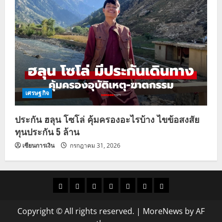
เศรษฐกิจ
ประกัน ฮลุน โซโล่ คุ้มครองอะไรบ้าง ไขข้อสงสัย
ทุนประกัน 5 ล้าน
เซียนการเงิน
กรกฎาคม 31, 2026
ราคา
แนว
ข่าว
ข่าว
ดูด
ที่
ผู้ชาย
น้ำมัน
โน้ม
วัน
ดารา
วง
เที่ยว
Copyright © All rights reserved.
|
MoreNews
by AF
ราคา
นี้