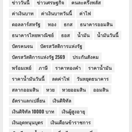
ข่าววันนี้
ข่าวเศรษฐกิจ
คนละครึ่งพลัส
ค่าเงินบาท
ค่าเงินบาทวันนี้
ค่าไฟ
ดอลลาร์สหรัฐ
ทอง
ธกส
ธนาคารออมสิน
ธนาคารไทยพาณิชย์
ธอส
น้ำมัน
น้ำมันวันนี้
บัตรคนจน
บัตรสวัสดิการแห่งรัฐ
บัตรสวัสดิการแห่งรัฐ 2569
ประกันสังคม
พร้อมเพย์
ภาษี
ราคาทองคำ
ราคาน้ำมัน
ราคาน้ำมันวันนี้
ลดค่าไฟ
วันหยุดธนาคาร
สลากออมสิน
หวย
หวยออมสิน
ออมสิน
อัตราแลกเปลี่ยน
เงินดิจิทัล
เงินดิจิทัล 10000 บาท
เงินผู้สูงอายุ
เงินอุดหนุนบุตร
เงินเดือนข้าราชการ