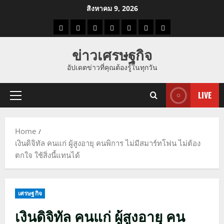
Skip
สิงหาคม 9, 2026
to
ราคา
แนว
ข่าว
ข่าว
ดูด
ที่
ผู้ชาย
content
น้ำมัน
โน้ม
วัน
ดารา
วง
เที่ยว
ข่าวเศรษฐกิจ
ราคา
นี้
อัปเดตข่าวที่คุณต้องรู้ในทุกวัน
ทอง
LIVE
Primary
Menu
Home
เงินดิจิทัล คนแก่ ผู้สูงอายุ คนพิการ ไม่มีสมาร์ทโฟน ไม่ต้อง
ตกใจ ใช้สิ่งนี้แทนได้
เศรษฐกิจ
เงินดิจิทัล คนแก่ ผู้สูงอายุ คน