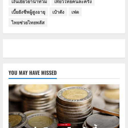
เงินเยียวยาน้ำท่วม
เที่ยวไทยคนละครึ่ง
เบี้ยยังชีพผู้สูงอายุ
เป๋าตัง
เฟด
ไทยช่วยไทยพลัส
YOU MAY HAVE MISSED