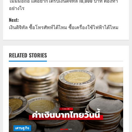
o
ไม่มีมือถือ แต่อยากได้รับเงินดิจิทัล 10,000 บาท ต้องทำ
อย่างไร
s
Next:
t
เงินดิจิทัล ซื้อโทรศัพท์ได้ไหม ซื้อเครื่องใช้ไฟฟ้าได้ไหม
n
a
RELATED STORIES
v
i
g
a
t
i
เศรษฐกิจ