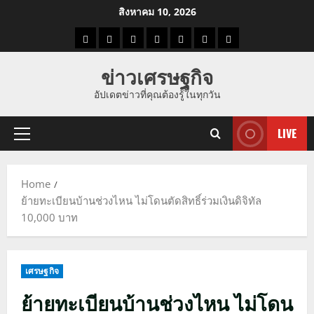
Skip
สิงหาคม 10, 2026
to
ราคา
แนว
ข่าว
ข่าว
ดูด
ที่
ผู้ชาย
content
น้ำมัน
โน้ม
วัน
ดารา
วง
เที่ยว
ข่าวเศรษฐกิจ
ราคา
นี้
อัปเดตข่าวที่คุณต้องรู้ในทุกวัน
ทอง
LIVE
Primary
Menu
Home
ย้ายทะเบียนบ้านช่วงไหน ไม่โดนตัดสิทธิ์ร่วมเงินดิจิทัล
10,000 บาท
เศรษฐกิจ
ย้ายทะเบียนบ้านช่วงไหน ไม่โดน