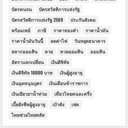
บัตรคนจน
บัตรสวัสดิการแห่งรัฐ
บัตรสวัสดิการแห่งรัฐ 2569
ประกันสังคม
พร้อมเพย์
ภาษี
ราคาทองคำ
ราคาน้ำมัน
ราคาน้ำมันวันนี้
ลดค่าไฟ
วันหยุดธนาคาร
สลากออมสิน
หวย
หวยออมสิน
ออมสิน
อัตราแลกเปลี่ยน
เงินดิจิทัล
เงินดิจิทัล 10000 บาท
เงินผู้สูงอายุ
เงินอุดหนุนบุตร
เงินเดือนข้าราชการ
เงินเยียวยาน้ำท่วม
เที่ยวไทยคนละครึ่ง
เบี้ยยังชีพผู้สูงอายุ
เป๋าตัง
เฟด
ไทยช่วยไทยพลัส