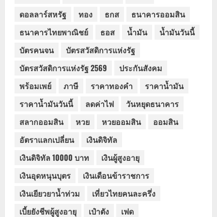
ดอลลาร์สหรัฐ
ทอง
ธกส
ธนาคารออมสิน
ธนาคารไทยพาณิชย์
ธอส
น้ำมัน
น้ำมันวันนี้
บัตรคนจน
บัตรสวัสดิการแห่งรัฐ
บัตรสวัสดิการแห่งรัฐ 2569
ประกันสังคม
พร้อมเพย์
ภาษี
ราคาทองคำ
ราคาน้ำมัน
ราคาน้ำมันวันนี้
ลดค่าไฟ
วันหยุดธนาคาร
สลากออมสิน
หวย
หวยออมสิน
ออมสิน
อัตราแลกเปลี่ยน
เงินดิจิทัล
เงินดิจิทัล 10000 บาท
เงินผู้สูงอายุ
เงินอุดหนุนบุตร
เงินเดือนข้าราชการ
เงินเยียวยาน้ำท่วม
เที่ยวไทยคนละครึ่ง
เบี้ยยังชีพผู้สูงอายุ
เป๋าตัง
เฟด