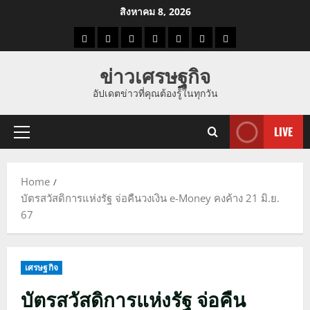
Skip
สิงหาคม 8, 2026
to
ราคา
แนว
ข่าว
ข่าว
ดูด
ที่
ผู้ชาย
content
น้ำมัน
โน้ม
วัน
ดารา
วง
เที่ยว
ข่าวเศรษฐกิจ
ราคา
นี้
อัปเดตข่าวที่คุณต้องรู้ในทุกวัน
ทอง
LIVE
Primary
Menu
Home
บัตรสวัสดิการแห่งรัฐ จ่อคืนวงเงิน e-Money คงค้าง 21 มิ.ย.
67
เศรษฐกิจ
บัตรสวัสดิการแห่งรัฐ จ่อคืน