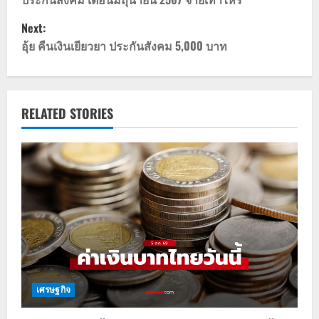
o
Next:
s
อุ้ย คืนเงินเยียวยา ประกันสังคม 5,000 บาท
t
n
RELATED STORIES
a
v
i
g
a
t
เศรษฐกิจ
i