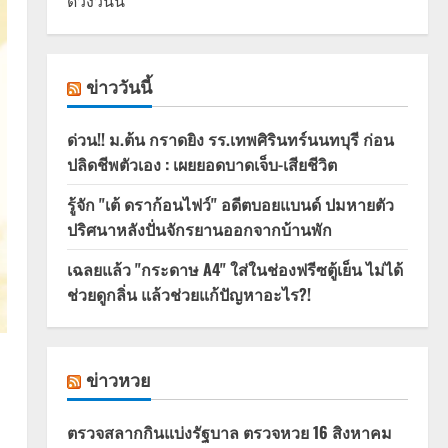
ดวงวันนี้
ข่าววันนี้
ด่วน!! ม.ต้น กราดยิง รร.เทพศิรินทร์นนทบุรี ก่อน
ปลิดชีพตัวเอง : เผยยอดบาดเจ็บ-เสียชีวิต
รู้จัก "เต้ ดราก้อนไฟว์" อดีตบอยแบนด์ ปมหายตัว
ปริศนาหลังปั่นจักรยานออกจากบ้านพัก
เฉลยแล้ว "กระดาษ A4" ใส่ในช่องฟรีซตู้เย็น ไม่ได้
ช่วยดูกลิ่น แล้วช่วยแก้ปัญหาอะไร?!
ข่าวหวย
ตรวจสลากกินแบ่งรัฐบาล ตรวจหวย 16 สิงหาคม