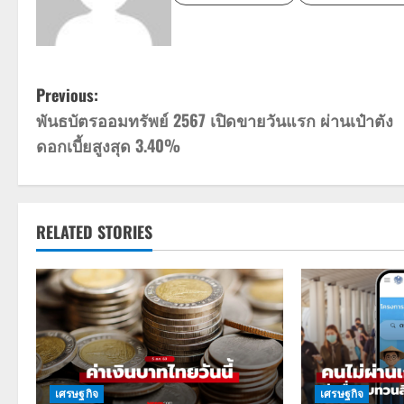
P
Previous:
พันธบัตรออมทรัพย์ 2567 เปิดขายวันแรก ผ่านเป๋าตัง
o
ดอกเบี้ยสูงสุด 3.40%
s
t
RELATED STORIES
n
a
v
i
g
เศรษฐกิจ
เศรษฐกิจ