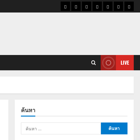
ราคา
แนว
ข่าว
ข่าว
ดูด
ที่
ผู้ชา
น้ำมัน
โน้ม
วัน
ดารา
วง
เที่ยว
ราคา
นี้
ทอง
LIVE
ค้นหา
ค้นหา
สำหรับ: