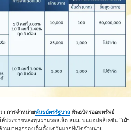
ว่า
การจำหน่าย
พันธบัตรรัฐบาล
พันธบัตรออมทรัพย์
ปิดให้ประชาชนลงทุนผ่านวอลเล็ต สบม. บนแอปพลิเคชัน
“เป๋า
ล้านบาทถูกจองเต็มตั้งแต่วันแรกที่เปิดจำหน่าย