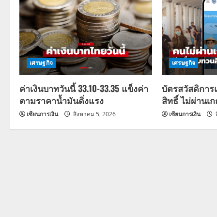
a
v
i
g
เศรษฐกิจ
เศรษฐกิจ
a
ค่าเงินบาทวันนี้ 33.10-33.35 แข็งค่า
บัตรสวัสดิการ
ตามราคาน้ำมันดิ่งแรง
สิทธิ์ ไม่ผ่านเ
t
เซียนการเงิน
สิงหาคม 5, 2026
เซียนการเงิน
i
o
n