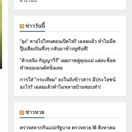
ดวงวันนี้
ข่าววันนี้
"ยุง" หายไปไหนตอนเปิดไฟ? เฉลยแล้ว ทำไมมืด
ปุ๊บเสียงบินหึ่งๆ กลับมาข้างหูทันที!
"ต้าเหนิง กัญญาวีร์" เผยภาพคู่คุณแม่ แต่ละช็อต
ทำคอมเมนต์สนั่นเลย
การใส่ "กระเทียม" ลงในถังข้าวสาร มีประโยชน์
อะไร? เฉลยแล้วทำไมหลายบ้านชอบทำ!
ข่าวหวย
ตรวจสลากกินแบ่งรัฐบาล ตรวจหวย 16 สิงหาคม