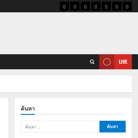
ราคา
แนว
ข่าว
ข่าว
ดูด
ที่
ผู้ชา
น้ำมัน
โน้ม
วัน
ดารา
วง
เที่ยว
ราคา
นี้
ทอง
LIVE
ค้นหา
ค้นหา
สำหรับ: