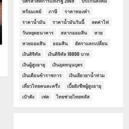
บัตรสวัสดิการแห่งรัฐ 2569
ประกันสังคม
พร้อมเพย์
ภาษี
ราคาทองคำ
ราคาน้ำมัน
ราคาน้ำมันวันนี้
ลดค่าไฟ
วันหยุดธนาคาร
สลากออมสิน
หวย
หวยออมสิน
ออมสิน
อัตราแลกเปลี่ยน
เงินดิจิทัล
เงินดิจิทัล 10000 บาท
เงินผู้สูงอายุ
เงินอุดหนุนบุตร
เงินเดือนข้าราชการ
เงินเยียวยาน้ำท่วม
เที่ยวไทยคนละครึ่ง
เบี้ยยังชีพผู้สูงอายุ
เป๋าตัง
เฟด
ไทยช่วยไทยพลัส