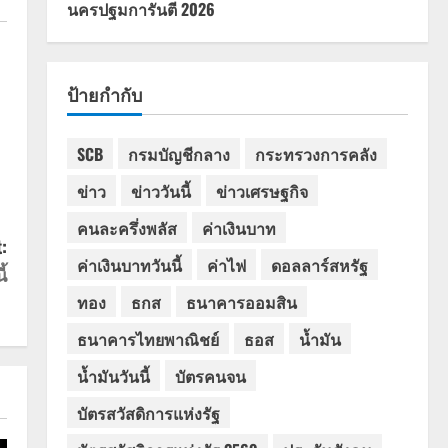
นครปฐมการันตี 2026
ป้ายกำกับ
SCB
กรมบัญชีกลาง
กระทรวงการคลัง
ข่าว
ข่าววันนี้
ข่าวเศรษฐกิจ
คนละครึ่งพลัส
ค่าเงินบาท
:
ค่าเงินบาทวันนี้
ค่าไฟ
ดอลลาร์สหรัฐ
้
ทอง
ธกส
ธนาคารออมสิน
ธนาคารไทยพาณิชย์
ธอส
น้ำมัน
น้ำมันวันนี้
บัตรคนจน
บัตรสวัสดิการแห่งรัฐ