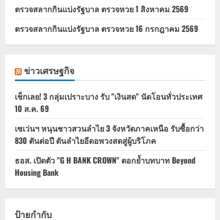
ตรวจสลากกินแบ่งรัฐบาล ตรวจหวย 1 สิงหาคม 2569
ตรวจสลากกินแบ่งรัฐบาล ตรวจหวย 16 กรกฎาคม 2569
ข่าวเศรษฐกิจ
เช็กเลย! 3 กลุ่มเปราะบาง รับ "เงินสด" นัดโอนทั่วประเทศ
10 ส.ค. 69
เซเว่นฯ หนุนชาวสวนลำไย 3 จังหวัดภาคเหนือ รับซื้อกว่า
830 ตันต่อปี ดันลำไยอีดอพวงสดสู่ผู้บริโภค
ธอส. เปิดตัว "G H BANK CROWN" ตอกย้ำบทบาท Beyond
Housing Bank
ป้ายกำกับ