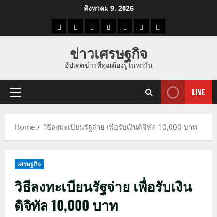
Skip
สิงหาคม 9, 2026
to
ราคา
แนว
ข่าว
ข่าว
ดูด
ที่
ผู้ชาย
content
น้ำมัน
โน้ม
วัน
ดารา
วง
เที่ยว
ข่าวเศรษฐกิจ
ราคา
นี้
อัปเดตข่าวที่คุณต้องรู้ในทุกวัน
ทอง
LIVE
Primary
Menu
Home
วิธีลงทะเบียนรัฐจ่าย เพื่อรับเงินดิจิทัล 10,000 บาท
เศรษฐกิจ
วิธีลงทะเบียนรัฐจ่าย เพื่อรับเงิน
ดิจิทัล 10,000 บาท