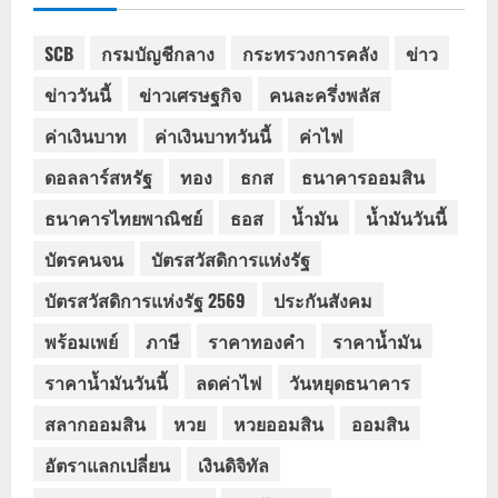
SCB
กรมบัญชีกลาง
กระทรวงการคลัง
ข่าว
ข่าววันนี้
ข่าวเศรษฐกิจ
คนละครึ่งพลัส
ค่าเงินบาท
ค่าเงินบาทวันนี้
ค่าไฟ
ดอลลาร์สหรัฐ
ทอง
ธกส
ธนาคารออมสิน
ธนาคารไทยพาณิชย์
ธอส
น้ำมัน
น้ำมันวันนี้
บัตรคนจน
บัตรสวัสดิการแห่งรัฐ
บัตรสวัสดิการแห่งรัฐ 2569
ประกันสังคม
พร้อมเพย์
ภาษี
ราคาทองคำ
ราคาน้ำมัน
ราคาน้ำมันวันนี้
ลดค่าไฟ
วันหยุดธนาคาร
สลากออมสิน
หวย
หวยออมสิน
ออมสิน
อัตราแลกเปลี่ยน
เงินดิจิทัล