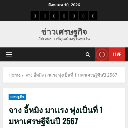
Skip
สิงหาคม 10, 2026
to
ราคา
แนว
ข่าว
ข่าว
ดูด
ที่
ผู้ชาย
content
น้ำมัน
โน้ม
วัน
ดารา
วง
เที่ยว
ข่าวเศรษฐกิจ
ราคา
นี้
อัปเดตข่าวที่คุณต้องรู้ในทุกวัน
ทอง
LIVE
Primary
Menu
Home
จาง อี้หมิง มาแรง พุ่งเป็นที่ 1 มหาเศรษฐีจีนปี 2567
เศรษฐกิจ
จาง อี้หมิง มาแรง พุ่งเป็นที่ 1
มหาเศรษฐีจีนปี 2567