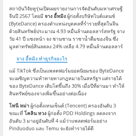
สถาบันวิจัยหูรุ่นเปิดเผยรายงานการจัดอันดับมหาเศรษฐี
จีนปี 2567 โดยมี
จาง อี้หมิง
ผู้ก่อตั้งบริษัทไบต์แดนซ์
(ByteDance) ครองตำแหน่งบุคคลที่ร่ำรวยที่สุดในจีน
ด้วยสินทรัพย์ประมาณ 4.93 หมื่นล้านดอลลาร์สหรัฐ จาง
วัย 41 ปี แซงหน้า จง ชานซาน ราชาน้ำดื่มของจีน ซึ่ง
มูลค่าทรัพย์สินลดลง 24% เหลือ 4.79 หมื่นล้านดอลลาร์
จาง อี้หมิง ทำธุรกิจอะไร
แม้ TikTok ซึ่งเป็นแพลตฟอร์มยอดนิยมของ ByteDance
จะเผชิญความท้าทายทางกฎหมายในสหรัฐฯ แต่รายได้
ของ ByteDance เติบโตขึ้นถึง 30% เมื่อปีที่ผ่านมา ทำให้
สินทรัพย์ของจางเพิ่มขึ้นอย่างต่อเนื่อง
โพนี หม่า
ผู้ก่อตั้งเทนเซ็นต์ (Tencent) ครองอันดับ 3
ขณะที่
โคลิน หวง
ผู้ก่อตั้ง PDD Holdings ลดลงจาก
อันดับ 3 มาอยู่อันดับที่ 4 แม้ว่าแพลตฟอร์มอย่าง
Pinduoduo และ Temu จะยังทำรายได้ดี