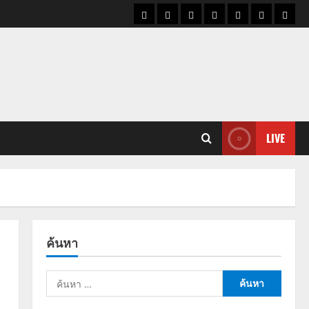
ราคา
แนว
ข่าว
ข่าว
ดูด
ที่
ผู้ชา
น้ำมัน
โน้ม
วัน
ดารา
วง
เที่ยว
ราคา
นี้
ทอง
LIVE
ค้นหา
ค้นหา
สำหรับ: