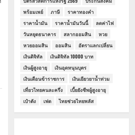
บัตรสวัสดิการแห่งรัฐ 2569
ประกันสังคม
่
พร้อมเพย์
ภาษี
ราคาทองคำ
ราคาน้ำมัน
ราคาน้ำมันวันนี้
ลดค่าไฟ
วันหยุดธนาคาร
สลากออมสิน
หวย
หวยออมสิน
ออมสิน
อัตราแลกเปลี่ยน
เงินดิจิทัล
เงินดิจิทัล 10000 บาท
เงินผู้สูงอายุ
เงินอุดหนุนบุตร
เงินเดือนข้าราชการ
เงินเยียวยาน้ำท่วม
เที่ยวไทยคนละครึ่ง
เบี้ยยังชีพผู้สูงอายุ
เป๋าตัง
เฟด
ไทยช่วยไทยพลัส