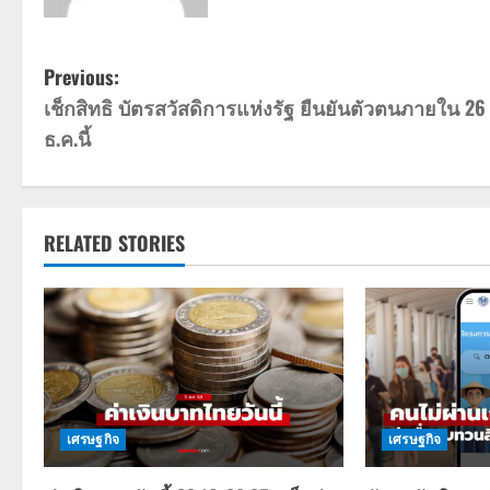
P
Previous:
เช็กสิทธิ บัตรสวัสดิการแห่งรัฐ ยืนยันตัวตนภายใน 26
o
ธ.ค.นี้
s
t
RELATED STORIES
n
a
v
i
g
เศรษฐกิจ
เศรษฐกิจ