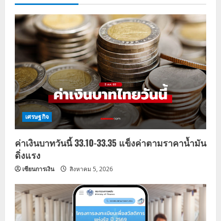
i
g
a
t
i
o
เศรษฐกิจ
n
ค่าเงินบาทวันนี้ 33.10-33.35 แข็งค่าตามราคาน้ำมัน
ดิ่งแรง
เซียนการเงิน
สิงหาคม 5, 2026