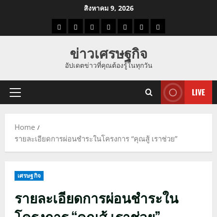
Skip
สิงหาคม 9, 2026
to
ราคา
แนว
ข่าว
ข่าว
ดูด
ที่
ผู้ชาย
content
น้ำมัน
โน้ม
วัน
ดารา
วง
เที่ยว
ข่าวเศรษฐกิจ
ราคา
นี้
อัปเดตข่าวที่คุณต้องรู้ในทุกวัน
ทอง
LIVE
Primary
Menu
Home
รายละเอียดการผ่อนชำระในโครงการ “คุณสู้ เราช่วย”
เศรษฐกิจ
รายละเอียดการผ่อนชำระใน
โครงการ “คุณสู้ เราช่วย”