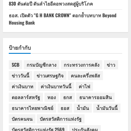
830 ตันต่อปี ดันลำไยอีดอพวงสดสู่ผู้บริโภค
ธอส. เปิดตัว "G H BANK CROWN" ตอกย้ำบทบาท Beyond
Housing Bank
ป้ายกำกับ
SCB
กรมบัญชีกลาง
กระทรวงการคลัง
ข่าว
ข่าววันนี้
ข่าวเศรษฐกิจ
คนละครึ่งพลัส
ค่าเงินบาท
ค่าเงินบาทวันนี้
ค่าไฟ
ดอลลาร์สหรัฐ
ทอง
ธกส
ธนาคารออมสิน
ธนาคารไทยพาณิชย์
ธอส
น้ำมัน
น้ำมันวันนี้
บัตรคนจน
บัตรสวัสดิการแห่งรัฐ
บัตรสวัสดิการแห่งรัฐ 2569
ประกันสังคม