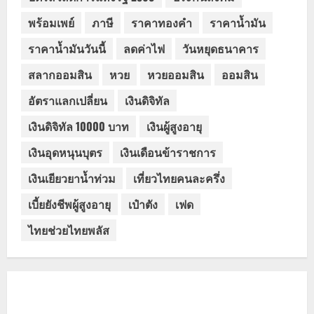
พร้อมเพย์
ภาษี
ราคาทองคำ
ราคาน้ำมัน
ราคาน้ำมันวันนี้
ลดค่าไฟ
วันหยุดธนาคาร
สลากออมสิน
หวย
หวยออมสิน
ออมสิน
อัตราแลกเปลี่ยน
เงินดิจิทัล
เงินดิจิทัล 10000 บาท
เงินผู้สูงอายุ
เงินอุดหนุนบุตร
เงินเดือนข้าราชการ
เงินเยียวยาน้ำท่วม
เที่ยวไทยคนละครึ่ง
เบี้ยยังชีพผู้สูงอายุ
เป๋าตัง
เฟด
ไทยช่วยไทยพลัส