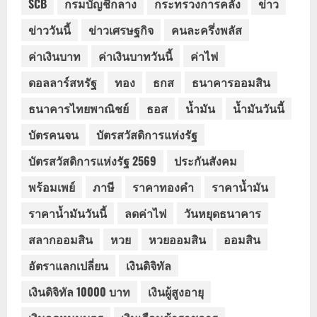
SCB
กรมบัญชีกลาง
กระทรวงการคลัง
ข่าว
ข่าววันนี้
ข่าวเศรษฐกิจ
คนละครึ่งพลัส
ค่าเงินบาท
ค่าเงินบาทวันนี้
ค่าไฟ
ดอลลาร์สหรัฐ
ทอง
ธกส
ธนาคารออมสิน
ธนาคารไทยพาณิชย์
ธอส
น้ำมัน
น้ำมันวันนี้
บัตรคนจน
บัตรสวัสดิการแห่งรัฐ
บัตรสวัสดิการแห่งรัฐ 2569
ประกันสังคม
พร้อมเพย์
ภาษี
ราคาทองคำ
ราคาน้ำมัน
ราคาน้ำมันวันนี้
ลดค่าไฟ
วันหยุดธนาคาร
สลากออมสิน
หวย
หวยออมสิน
ออมสิน
อัตราแลกเปลี่ยน
เงินดิจิทัล
เงินดิจิทัล 10000 บาท
เงินผู้สูงอายุ