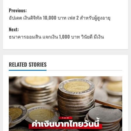
P
Previous:
o
อัปเดต เงินดิจิทัล 10,000 บาท เฟส 2 สำหรับผู้สูงอายุ
Next:
s
ธนาคารออมสิน แจกเงิน 1,000 บาท วินัยดี มีเงิน
t
n
RELATED STORIES
a
v
i
g
a
t