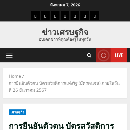
Skip
สิงหาคม 7, 2026
to
ราคา
แนว
ข่าว
ข่าว
ดูด
ที่
ผู้ชาย
content
น้ำมัน
โน้ม
วัน
ดารา
วง
เที่ยว
ข่าวเศรษฐกิจ
ราคา
นี้
อัปเดตข่าวที่คุณต้องรู้ในทุกวัน
ทอง
LIVE
Primary
Menu
Home
การยืนยันตัวตน บัตรสวัสดิการแห่งรัฐ (บัตรคนจน) ภายในวัน
ที่ 26 ธันวาคม 2567
เศรษฐกิจ
การยืนยันตัวตน บัตรสวัสดิการ