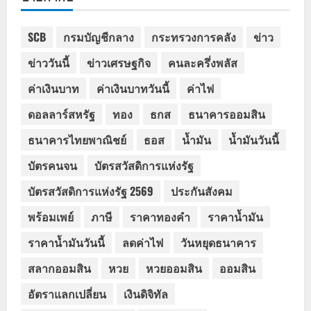
SCB
กรมบัญชีกลาง
กระทรวงการคลัง
ข่าว
ข่าววันนี้
ข่าวเศรษฐกิจ
คนละครึ่งพลัส
ค่าเงินบาท
ค่าเงินบาทวันนี้
ค่าไฟ
ดอลลาร์สหรัฐ
ทอง
ธกส
ธนาคารออมสิน
ธนาคารไทยพาณิชย์
ธอส
น้ำมัน
น้ำมันวันนี้
บัตรคนจน
บัตรสวัสดิการแห่งรัฐ
บัตรสวัสดิการแห่งรัฐ 2569
ประกันสังคม
พร้อมเพย์
ภาษี
ราคาทองคำ
ราคาน้ำมัน
ราคาน้ำมันวันนี้
ลดค่าไฟ
วันหยุดธนาคาร
สลากออมสิน
หวย
หวยออมสิน
ออมสิน
อัตราแลกเปลี่ยน
เงินดิจิทัล