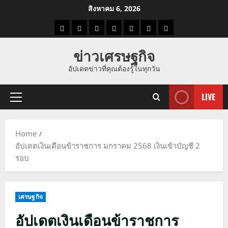
Skip
สิงหาคม 6, 2026
to
ราคา
แนว
ข่าว
ข่าว
ดูด
ที่
ผู้ชาย
content
น้ำมัน
โน้ม
วัน
ดารา
วง
เที่ยว
ข่าวเศรษฐกิจ
ราคา
นี้
อัปเดตข่าวที่คุณต้องรู้ในทุกวัน
ทอง
LIVE
Primary
Menu
Home
อัปเดตเงินเดือนข้าราชการ มกราคม 2568 เงินเข้าบัญชี 2
รอบ
เศรษฐกิจ
อัปเดตเงินเดือนข้าราชการ