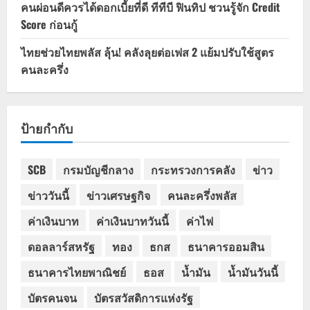
คนผ่อนดีควรได้ดอกเบี้ยที่ดี ทีทีบี ฟินทิป ชวนรู้จัก Credit
Score ก่อนกู้
ไทยช่วยไทยพลัส ลุ้น! คลังลุยต่อเฟส 2 แย้มปรับใช้สูตร
คนละครึ่ง
ป้ายกำกับ
SCB
กรมบัญชีกลาง
กระทรวงการคลัง
ข่าว
ข่าววันนี้
ข่าวเศรษฐกิจ
คนละครึ่งพลัส
ค่าเงินบาท
ค่าเงินบาทวันนี้
ค่าไฟ
ดอลลาร์สหรัฐ
ทอง
ธกส
ธนาคารออมสิน
ธนาคารไทยพาณิชย์
ธอส
น้ำมัน
น้ำมันวันนี้
บัตรคนจน
บัตรสวัสดิการแห่งรัฐ