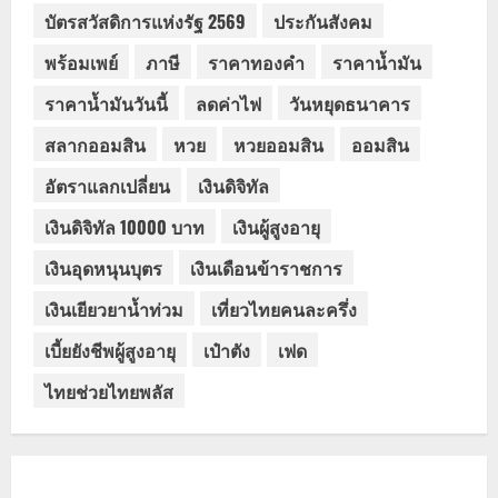
บัตรสวัสดิการแห่งรัฐ 2569
ประกันสังคม
พร้อมเพย์
ภาษี
ราคาทองคำ
ราคาน้ำมัน
ราคาน้ำมันวันนี้
ลดค่าไฟ
วันหยุดธนาคาร
สลากออมสิน
หวย
หวยออมสิน
ออมสิน
อัตราแลกเปลี่ยน
เงินดิจิทัล
เงินดิจิทัล 10000 บาท
เงินผู้สูงอายุ
เงินอุดหนุนบุตร
เงินเดือนข้าราชการ
เงินเยียวยาน้ำท่วม
เที่ยวไทยคนละครึ่ง
เบี้ยยังชีพผู้สูงอายุ
เป๋าตัง
เฟด
ไทยช่วยไทยพลัส