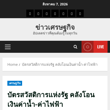
Skip
สิงหาคม 7, 2026
to
ราคา
แนว
ข่าว
ข่าว
ดูด
ที่
ผู้ชาย
content
น้ำมัน
โน้ม
วัน
ดารา
วง
เที่ยว
ข่าวเศรษฐกิจ
ราคา
นี้
อัปเดตข่าวที่คุณต้องรู้ในทุกวัน
ทอง
LIVE
Primary
Menu
Home
บัตรสวัสดิการแห่งรัฐ คลังโอนเงินค่าน้ำ-ค่าไฟฟ้า
เศรษฐกิจ
บัตรสวัสดิการแห่งรัฐ คลังโอน
เงินค่าน้ำ-ค่าไฟฟ้า