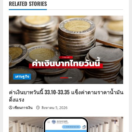
RELATED STORIES
a
v
i
g
a
t
เศรษฐกิจ
i
ค่าเงินบาทวันนี้ 33.10-33.35 แข็งค่าตามราคาน้ำมัน
o
ดิ่งแรง
n
เซียนการเงิน
สิงหาคม 5, 2026