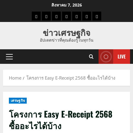
Skip
สิงหาคม 7, 2026
to
ราคา
แนว
ข่าว
ข่าว
ดูด
ที่
ผู้ชาย
content
น้ำมัน
โน้ม
วัน
ดารา
วง
เที่ยว
ข่าวเศรษฐกิจ
ราคา
นี้
อัปเดตข่าวที่คุณต้องรู้ในทุกวัน
ทอง
LIVE
Primary
Menu
Home
โครงการ Easy E-Receipt 2568 ซื้ออะไรได้บ้าง
เศรษฐกิจ
โครงการ Easy E-Receipt 2568
ซื้ออะไรได้บ้าง