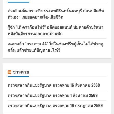
ด่วน!! ม.ต้น กราดยิง รร.เทพศิรินทร์นนทบุรี ก่อนปลิดชีพ
ตัวเอง : เผยยอดบาดเจ็บ-เสียชีวิต
รู้จัก "เต้ ดราก้อนไฟว์" อดีตบอยแบนด์ ปมหายตัวปริศนา
หลังปั่นจักรยานออกจากบ้านพัก
เฉลยแล้ว "กระดาษ A4" ใส่ในช่องฟรีซตู้เย็น ไม่ได้ช่วยดู
กลิ่น แล้วช่วยแก้ปัญหาอะไร?!
ข่าวหวย
ตรวจสลากกินแบ่งรัฐบาล ตรวจหวย 16 สิงหาคม 2569
ตรวจสลากกินแบ่งรัฐบาล ตรวจหวย 1 สิงหาคม 2569
ตรวจสลากกินแบ่งรัฐบาล ตรวจหวย 16 กรกฎาคม 2569