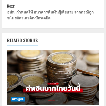
s
Next:
t
ธปท. กำหนดให้ ธนาคารคืนเงินผู้เสียหาย จากกรณีถูก
ขโมยบัตรเครดิต-บัตรเดบิต
n
a
v
RELATED STORIES
i
g
a
t
i
o
เศรษฐกิจ