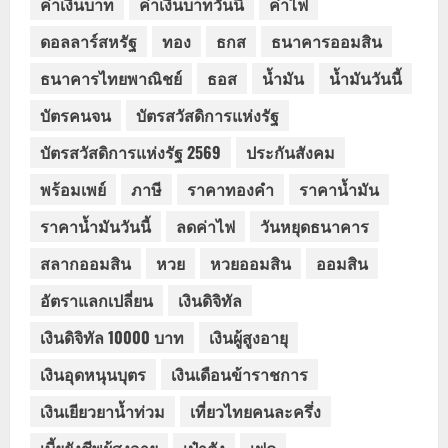
ค่าเงินบาท
ค่าเงินบาทวันนี้
ค่าไฟ
ดอลลาร์สหรัฐ
ทอง
ธกส
ธนาคารออมสิน
ธนาคารไทยพาณิชย์
ธอส
น้ำมัน
น้ำมันวันนี้
บัตรคนจน
บัตรสวัสดิการแห่งรัฐ
บัตรสวัสดิการแห่งรัฐ 2569
ประกันสังคม
พร้อมเพย์
ภาษี
ราคาทองคำ
ราคาน้ำมัน
ราคาน้ำมันวันนี้
ลดค่าไฟ
วันหยุดธนาคาร
สลากออมสิน
หวย
หวยออมสิน
ออมสิน
อัตราแลกเปลี่ยน
เงินดิจิทัล
เงินดิจิทัล 10000 บาท
เงินผู้สูงอายุ
เงินอุดหนุนบุตร
เงินเดือนข้าราชการ
เงินเยียวยาน้ำท่วม
เที่ยวไทยคนละครึ่ง