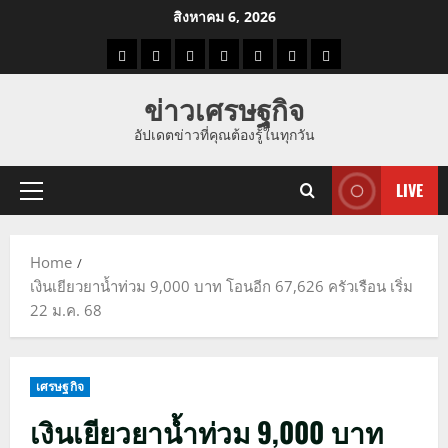
Skip
สิงหาคม 6, 2026
to
ราคา
แนว
ข่าว
ข่าว
ดูด
ที่
ผู้ชาย
content
น้ำมัน
โน้ม
วัน
ดารา
วง
เที่ยว
ข่าวเศรษฐกิจ
ราคา
นี้
อัปเดตข่าวที่คุณต้องรู้ในทุกวัน
ทอง
LIVE
Primary
Menu
Home
เงินเยียวยาน้ำท่วม 9,000 บาท โอนอีก 67,626 ครัวเรือน เริ่ม
22 ม.ค. 68
เศรษฐกิจ
เงินเยียวยาน้ำท่วม 9,000 บาท