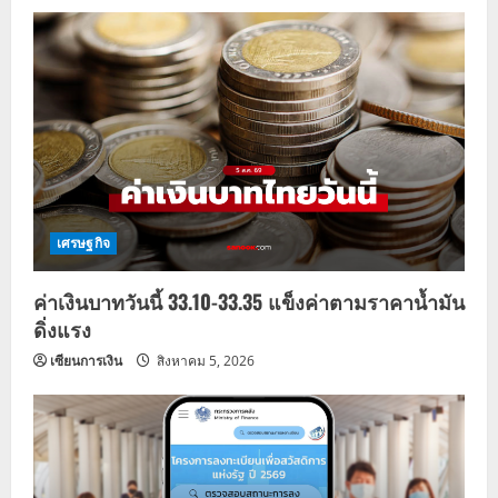
i
g
a
t
i
o
เศรษฐกิจ
n
ค่าเงินบาทวันนี้ 33.10-33.35 แข็งค่าตามราคาน้ำมัน
ดิ่งแรง
เซียนการเงิน
สิงหาคม 5, 2026