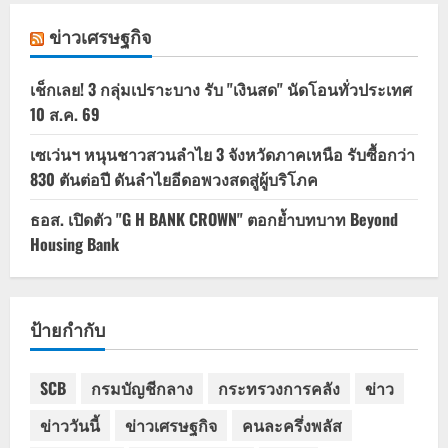
ข่าวเศรษฐกิจ
เช็กเลย! 3 กลุ่มเปราะบาง รับ "เงินสด" นัดโอนทั่วประเทศ
10 ส.ค. 69
เซเว่นฯ หนุนชาวสวนลำไย 3 จังหวัดภาคเหนือ รับซื้อกว่า
830 ตันต่อปี ดันลำไยอีดอพวงสดสู่ผู้บริโภค
ธอส. เปิดตัว "G H BANK CROWN" ตอกย้ำบทบาท Beyond
Housing Bank
ป้ายกำกับ
SCB
กรมบัญชีกลาง
กระทรวงการคลัง
ข่าว
ข่าววันนี้
ข่าวเศรษฐกิจ
คนละครึ่งพลัส