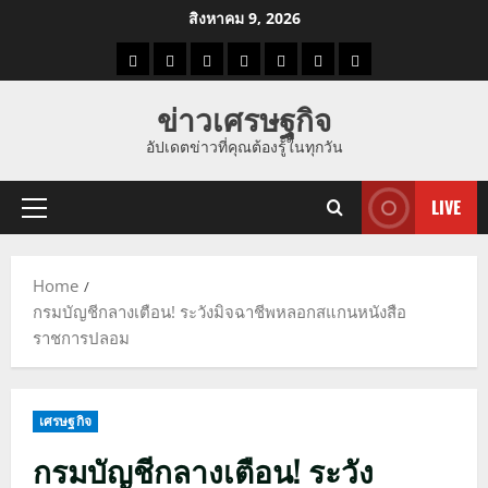
Skip
สิงหาคม 9, 2026
to
ราคา
แนว
ข่าว
ข่าว
ดูด
ที่
ผู้ชาย
content
น้ำมัน
โน้ม
วัน
ดารา
วง
เที่ยว
ข่าวเศรษฐกิจ
ราคา
นี้
อัปเดตข่าวที่คุณต้องรู้ในทุกวัน
ทอง
LIVE
Primary
Menu
Home
กรมบัญชีกลางเตือน! ระวังมิจฉาชีพหลอกสแกนหนังสือ
ราชการปลอม
เศรษฐกิจ
กรมบัญชีกลางเตือน! ระวัง