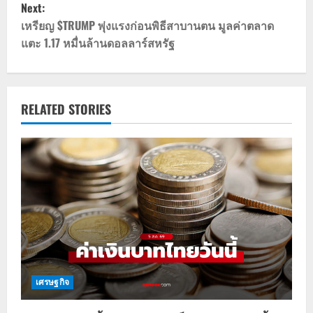
Next:
t
เหรียญ $TRUMP พุ่งแรงก่อนพิธีสาบานตน มูลค่าตลาด
แตะ 1.17 หมื่นล้านดอลลาร์สหรัฐ
n
a
v
RELATED STORIES
i
g
a
t
i
o
เศรษฐกิจ