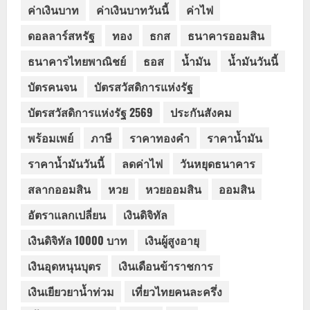
ค่าเงินบาท
ค่าเงินบาทวันนี้
ค่าไฟ
ดอลลาร์สหรัฐ
ทอง
ธกส
ธนาคารออมสิน
ธนาคารไทยพาณิชย์
ธอส
น้ำมัน
น้ำมันวันนี้
บัตรคนจน
บัตรสวัสดิการแห่งรัฐ
บัตรสวัสดิการแห่งรัฐ 2569
ประกันสังคม
พร้อมเพย์
ภาษี
ราคาทองคำ
ราคาน้ำมัน
ราคาน้ำมันวันนี้
ลดค่าไฟ
วันหยุดธนาคาร
สลากออมสิน
หวย
หวยออมสิน
ออมสิน
อัตราแลกเปลี่ยน
เงินดิจิทัล
เงินดิจิทัล 10000 บาท
เงินผู้สูงอายุ
เงินอุดหนุนบุตร
เงินเดือนข้าราชการ
เงินเยียวยาน้ำท่วม
เที่ยวไทยคนละครึ่ง