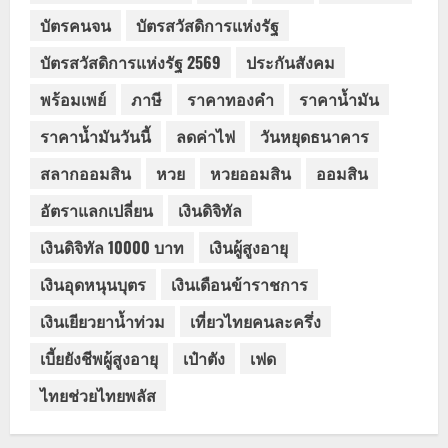
บัตรคนจน
บัตรสวัสดิการแห่งรัฐ
บัตรสวัสดิการแห่งรัฐ 2569
ประกันสังคม
พร้อมเพย์
ภาษี
ราคาทองคำ
ราคาน้ำมัน
ราคาน้ำมันวันนี้
ลดค่าไฟ
วันหยุดธนาคาร
สลากออมสิน
หวย
หวยออมสิน
ออมสิน
อัตราแลกเปลี่ยน
เงินดิจิทัล
เงินดิจิทัล 10000 บาท
เงินผู้สูงอายุ
เงินอุดหนุนบุตร
เงินเดือนข้าราชการ
เงินเยียวยาน้ำท่วม
เที่ยวไทยคนละครึ่ง
เบี้ยยังชีพผู้สูงอายุ
เป๋าตัง
เฟด
ไทยช่วยไทยพลัส