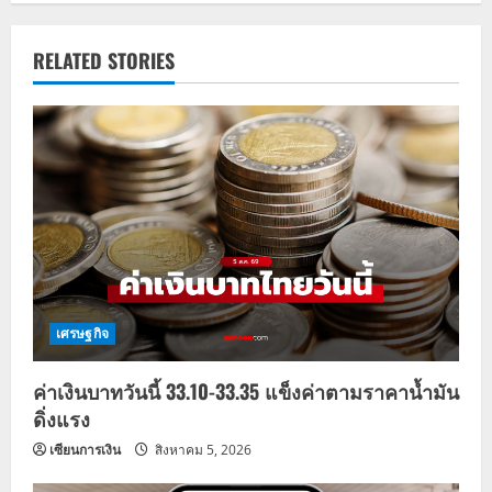
n
a
RELATED STORIES
v
i
g
a
t
i
เศรษฐกิจ
o
ค่าเงินบาทวันนี้ 33.10-33.35 แข็งค่าตามราคาน้ำมัน
n
ดิ่งแรง
เซียนการเงิน
สิงหาคม 5, 2026