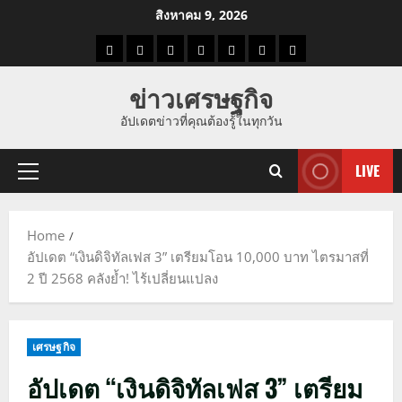
Skip
สิงหาคม 9, 2026
to
ราคา
แนว
ข่าว
ข่าว
ดูด
ที่
ผู้ชาย
content
น้ำมัน
โน้ม
วัน
ดารา
วง
เที่ยว
ข่าวเศรษฐกิจ
ราคา
นี้
อัปเดตข่าวที่คุณต้องรู้ในทุกวัน
ทอง
LIVE
Primary
Menu
Home
อัปเดต “เงินดิจิทัลเฟส 3” เตรียมโอน 10,000 บาท ไตรมาสที่
2 ปี 2568 คลังย้ำ! ไร้เปลี่ยนแปลง
เศรษฐกิจ
อัปเดต “เงินดิจิทัลเฟส 3” เตรียม