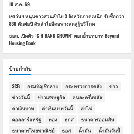
10 ส.ค. 69
เซเว่นฯ หนุนชาวสวนลำไย 3 จังหวัดภาคเหนือ รับซื้อกว่า
830 ตันต่อปี ดันลำไยอีดอพวงสดสู่ผู้บริโภค
ธอส. เปิดตัว "G H BANK CROWN" ตอกย้ำบทบาท Beyond
Housing Bank
ป้ายกำกับ
SCB
กรมบัญชีกลาง
กระทรวงการคลัง
ข่าว
ข่าววันนี้
ข่าวเศรษฐกิจ
คนละครึ่งพลัส
ค่าเงินบาท
ค่าเงินบาทวันนี้
ค่าไฟ
ดอลลาร์สหรัฐ
ทอง
ธกส
ธนาคารออมสิน
ธนาคารไทยพาณิชย์
ธอส
น้ำมัน
น้ำมันวันนี้