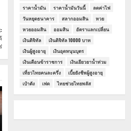
ราคาน้ำมัน
ราคาน้ำมันวันนี้
ลดค่าไฟ
วันหยุดธนาคาร
สลากออมสิน
หวย
หวยออมสิน
ออมสิน
อัตราแลกเปลี่ยน
:
้
เงินดิจิทัล
เงินดิจิทัล 10000 บาท
่
เงินผู้สูงอายุ
เงินอุดหนุนบุตร
เงินเดือนข้าราชการ
เงินเยียวยาน้ำท่วม
เที่ยวไทยคนละครึ่ง
เบี้ยยังชีพผู้สูงอายุ
เป๋าตัง
เฟด
ไทยช่วยไทยพลัส