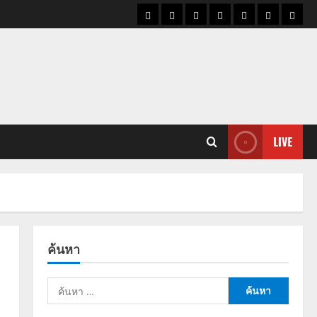
ราคา
แนว
ข่าว
ข่าว
ดูด
ที่
ผู้ชา
น้ำมัน
โน้ม
วัน
ดารา
วง
เที่ยว
ราคา
นี้
ทอง
LIVE
ค้นหา
ค้นหา
สำหรับ: