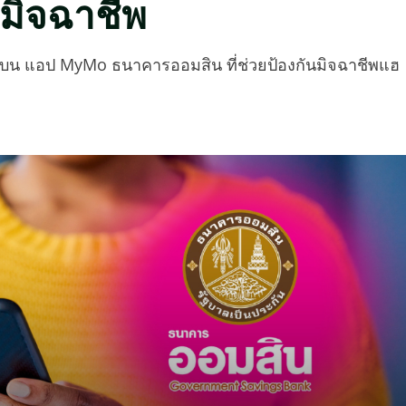
มิจฉาชีพ
น แอป MyMo ธนาคารออมสิน ที่ช่วยป้องกันมิจฉาชีพแฮ