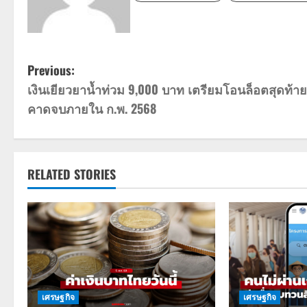
P
Previous:
เงินเยียวยาน้ำท่วม 9,000 บาท เตรียมโอนล็อตสุดท้าย
o
คาดจบภายใน ก.พ. 2568
s
t
RELATED STORIES
n
a
v
i
g
เศรษฐกิจ
เศรษฐกิจ