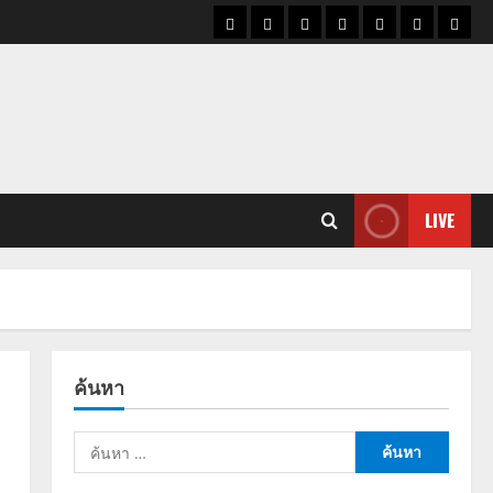
ราคา
แนว
ข่าว
ข่าว
ดูด
ที่
ผู้ชา
น้ำมัน
โน้ม
วัน
ดารา
วง
เที่ยว
ราคา
นี้
ทอง
LIVE
ค้นหา
ค้นหา
สำหรับ: