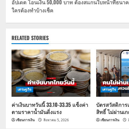
อัปเดต โอนเงิน 50,000 บาท ต้องสแกนใบหน้าที่ธนา
o
ใครต้องทำบ้างเช็ค
s
t
RELATED STORIES
n
a
v
i
g
เศรษฐกิจ
เศรษฐกิจ
a
ค่าเงินบาทวันนี้ 33.10-33.35 แข็งค่า
บัตรสวัสดิการ
ตามราคาน้ำมันดิ่งแรง
สิทธิ์ ไม่ผ่านเ
t
เซียนการเงิน
สิงหาคม 5, 2026
เซียนการเงิน
i