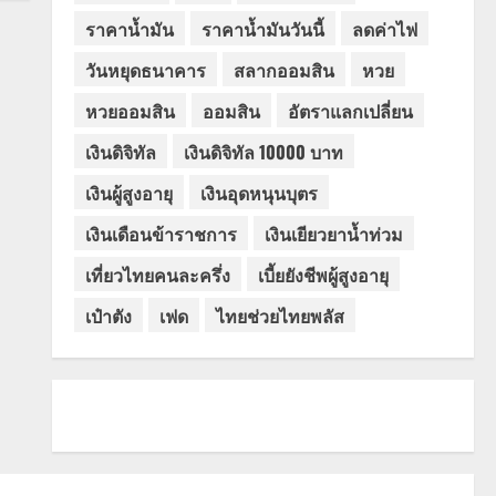
ราคาน้ำมัน
ราคาน้ำมันวันนี้
ลดค่าไฟ
วันหยุดธนาคาร
สลากออมสิน
หวย
หวยออมสิน
ออมสิน
อัตราแลกเปลี่ยน
เงินดิจิทัล
เงินดิจิทัล 10000 บาท
เงินผู้สูงอายุ
เงินอุดหนุนบุตร
เงินเดือนข้าราชการ
เงินเยียวยาน้ำท่วม
เที่ยวไทยคนละครึ่ง
เบี้ยยังชีพผู้สูงอายุ
เป๋าตัง
เฟด
ไทยช่วยไทยพลัส