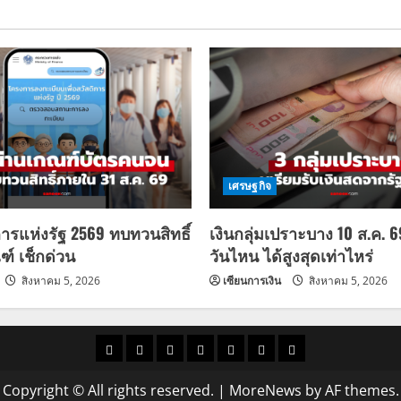
เศรษฐกิจ
การแห่งรัฐ 2569 ทบทวนสิทธิ์
เงินกลุ่มเปราะบาง 10 ส.ค. 
ฑ์ เช็กด่วน
วันไหน ได้สูงสุดเท่าไหร่
สิงหาคม 5, 2026
เซียนการเงิน
สิงหาคม 5, 2026
ราคา
แนว
ข่าว
ข่าว
ดูด
ที่
ผู้ชาย
น้ำมัน
โน้ม
วัน
ดารา
วง
เที่ยว
Copyright © All rights reserved.
|
MoreNews
by AF themes.
ราคา
นี้