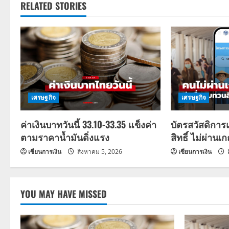
RELATED STORIES
n
a
v
i
g
เศรษฐกิจ
เศรษฐกิจ
a
ค่าเงินบาทวันนี้ 33.10-33.35 แข็งค่า
บัตรสวัสดิการ
ตามราคาน้ำมันดิ่งแรง
สิทธิ์ ไม่ผ่านเ
t
เซียนการเงิน
สิงหาคม 5, 2026
เซียนการเงิน
i
o
YOU MAY HAVE MISSED
n