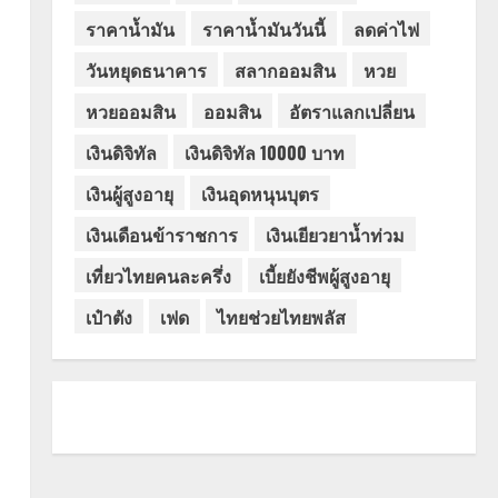
ราคาน้ำมัน
ราคาน้ำมันวันนี้
ลดค่าไฟ
วันหยุดธนาคาร
สลากออมสิน
หวย
หวยออมสิน
ออมสิน
อัตราแลกเปลี่ยน
เงินดิจิทัล
เงินดิจิทัล 10000 บาท
เงินผู้สูงอายุ
เงินอุดหนุนบุตร
เงินเดือนข้าราชการ
เงินเยียวยาน้ำท่วม
เที่ยวไทยคนละครึ่ง
เบี้ยยังชีพผู้สูงอายุ
เป๋าตัง
เฟด
ไทยช่วยไทยพลัส