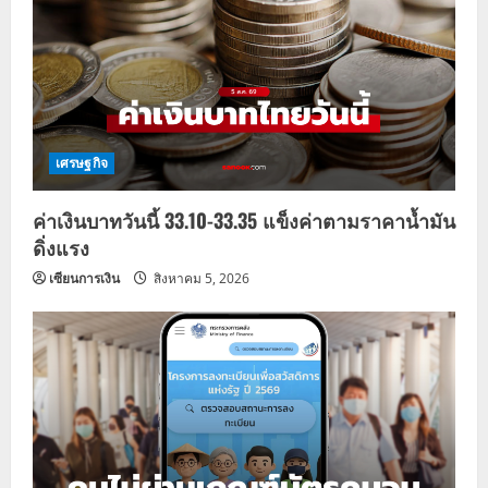
g
a
t
i
เศรษฐกิจ
o
ค่าเงินบาทวันนี้ 33.10-33.35 แข็งค่าตามราคาน้ำมัน
n
ดิ่งแรง
เซียนการเงิน
สิงหาคม 5, 2026