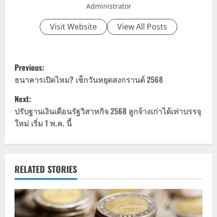
Administrator
Visit Website
View All Posts
P
Previous:
o
ธนาคารเปิดไหม? เช็กวันหยุดสงกรานต์ 2568
Next:
s
ปรับฐานเงินเดือนรัฐวิสาหกิจ 2568 ลูกจ้างเก่าได้เท่าบรรจุ
t
ใหม่ เริ่ม 1 พ.ค. นี้
n
a
RELATED STORIES
v
i