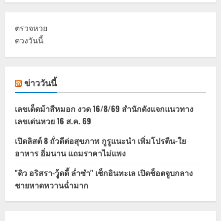
ตรวจหวย
ดวงวันนี้
ข่าววันนี้
เลขเด็ดม้าสีหมอก งวด 16/8/69 สำนักดังแจกแนวทาง
เลขเด่นหวย 16 ส.ค. 69
เปิดลิสต์ 8 ถั่วดีต่อสุขภาพ กูรูแนะนำ เพิ่มโปรตีน-ใย
อาหาร อิ่มนาน แถมราคาไม่แพง
"ดิว อริสรา-วู้ดดี้ ล่ำซำ" เช็กอินทะเล เปิดช็อตจูบกลาง
ชายหาดหวานฉ่ำมาก