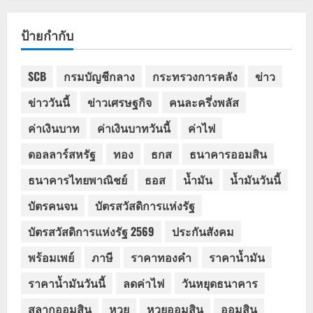
ป้ายกำกับ
SCB
กรมบัญชีกลาง
กระทรวงการคลัง
ข่าว
ข่าววันนี้
ข่าวเศรษฐกิจ
คนละครึ่งพลัส
ค่าเงินบาท
ค่าเงินบาทวันนี้
ค่าไฟ
ดอลลาร์สหรัฐ
ทอง
ธกส
ธนาคารออมสิน
ธนาคารไทยพาณิชย์
ธอส
น้ำมัน
น้ำมันวันนี้
บัตรคนจน
บัตรสวัสดิการแห่งรัฐ
บัตรสวัสดิการแห่งรัฐ 2569
ประกันสังคม
พร้อมเพย์
ภาษี
ราคาทองคำ
ราคาน้ำมัน
ราคาน้ำมันวันนี้
ลดค่าไฟ
วันหยุดธนาคาร
สลากออมสิน
หวย
หวยออมสิน
ออมสิน