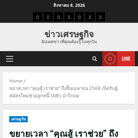
Skip
สิงหาคม 8, 2026
to
ราคา
แนว
ข่าว
ข่าว
ดูด
ที่
ผู้ชาย
content
น้ำมัน
โน้ม
วัน
ดารา
วง
เที่ยว
ข่าวเศรษฐกิจ
ราคา
นี้
อัปเดตข่าวที่คุณต้องรู้ในทุกวัน
ทอง
LIVE
Primary
Menu
Home
ขยายเวลา “คุณสู้ เราช่วย” ถึงสิ้นเมษายน 2568 เปิดรับผู้
สมัครใหม่ช่วยลูกหนี้-SMEs ฝ่าวิกฤต
เศรษฐกิจ
ขยายเวลา “คุณสู้ เราช่วย” ถึง