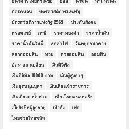
ธนาคารไทยพาณิชย์
ธอส
น้ำมัน
น้ำมันวันนี้
บัตรคนจน
บัตรสวัสดิการแห่งรัฐ
บัตรสวัสดิการแห่งรัฐ 2569
ประกันสังคม
พร้อมเพย์
ภาษี
ราคาทองคำ
ราคาน้ำมัน
ราคาน้ำมันวันนี้
ลดค่าไฟ
วันหยุดธนาคาร
สลากออมสิน
หวย
หวยออมสิน
ออมสิน
อัตราแลกเปลี่ยน
เงินดิจิทัล
เงินดิจิทัล 10000 บาท
เงินผู้สูงอายุ
เงินอุดหนุนบุตร
เงินเดือนข้าราชการ
เงินเยียวยาน้ำท่วม
เที่ยวไทยคนละครึ่ง
เบี้ยยังชีพผู้สูงอายุ
เป๋าตัง
เฟด
ไทยช่วยไทยพลัส