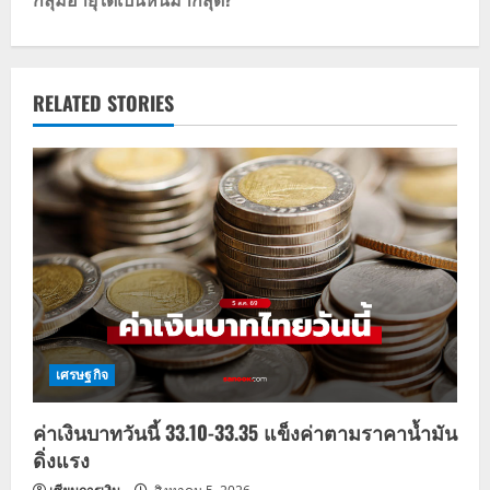
n
a
v
RELATED STORIES
i
g
a
t
i
o
เศรษฐกิจ
n
ค่าเงินบาทวันนี้ 33.10-33.35 แข็งค่าตามราคาน้ำมัน
ดิ่งแรง