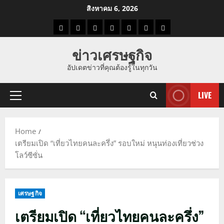
Skip
สิงหาคม 6, 2026
to
ราคา
แนว
ข่าว
ข่าว
ดูด
ที่
ผู้ชาย
content
น้ำมัน
โน้ม
วัน
ดารา
วง
เที่ยว
ข่าวเศรษฐกิจ
ราคา
นี้
อัปเดตข่าวที่คุณต้องรู้ในทุกวัน
ทอง
LIVE
Primary
Menu
Home
เตรียมเปิด “เที่ยวไทยคนละครึ่ง” รอบใหม่ หนุนท่องเที่ยวช่วง
โลว์ซีซั่น
เศรษฐกิจ
เตรียมเปิด “เที่ยวไทยคนละครึ่ง”