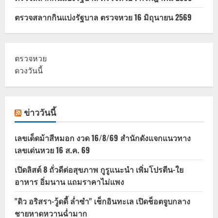
ตรวจสลากกินแบ่งรัฐบาล ตรวจหวย 16 มิถุนายน 2569
ตรวจหวย
ดวงวันนี้
ข่าววันนี้
เลขเด็ดม้าสีหมอก งวด 16/8/69 สำนักดังแจกแนวทาง
เลขเด่นหวย 16 ส.ค. 69
เปิดลิสต์ 8 ถั่วดีต่อสุขภาพ กูรูแนะนำ เพิ่มโปรตีน-ใย
อาหาร อิ่มนาน แถมราคาไม่แพง
"ดิว อริสรา-วู้ดดี้ ล่ำซำ" เช็กอินทะเล เปิดช็อตจูบกลาง
ชายหาดหวานฉ่ำมาก