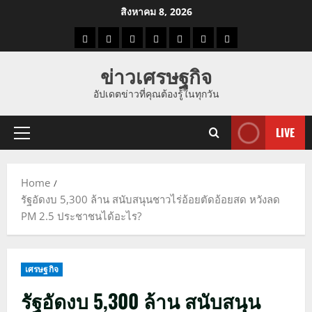
Skip
สิงหาคม 8, 2026
to
ราคา
แนว
ข่าว
ข่าว
ดูด
ที่
ผู้ชาย
content
น้ำมัน
โน้ม
วัน
ดารา
วง
เที่ยว
ข่าวเศรษฐกิจ
ราคา
นี้
อัปเดตข่าวที่คุณต้องรู้ในทุกวัน
ทอง
LIVE
Primary
Menu
Home
รัฐอัดงบ 5,300 ล้าน สนับสนุนชาวไร่อ้อยตัดอ้อยสด หวังลด
PM 2.5 ประชาชนได้อะไร?
เศรษฐกิจ
รัฐอัดงบ 5,300 ล้าน สนับสนุน