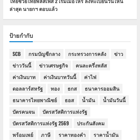
ไทยช่วยไทยพลัสเฟส 2 เริ่มเมื่อไหร่ ลงทะเบียนวันไหน
ล่าสุด นายกฯ ตอบแล้ว
ป้ายกำกับ
SCB
กรมบัญชีกลาง
กระทรวงการคลัง
ข่าว
ข่าววันนี้
ข่าวเศรษฐกิจ
คนละครึ่งพลัส
ค่าเงินบาท
ค่าเงินบาทวันนี้
ค่าไฟ
ดอลลาร์สหรัฐ
ทอง
ธกส
ธนาคารออมสิน
ธนาคารไทยพาณิชย์
ธอส
น้ำมัน
น้ำมันวันนี้
บัตรคนจน
บัตรสวัสดิการแห่งรัฐ
บัตรสวัสดิการแห่งรัฐ 2569
ประกันสังคม
พร้อมเพย์
ภาษี
ราคาทองคำ
ราคาน้ำมัน