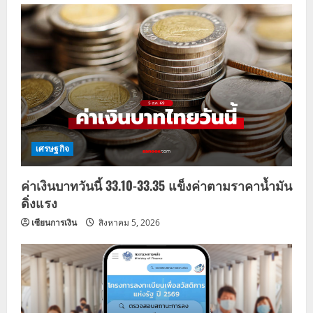
i
g
a
t
i
o
เศรษฐกิจ
n
ค่าเงินบาทวันนี้ 33.10-33.35 แข็งค่าตามราคาน้ำมัน
ดิ่งแรง
เซียนการเงิน
สิงหาคม 5, 2026