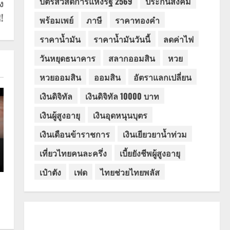
บัตรสวัสดิการแห่งรัฐ 2569
ประกันสังคม
ง
!
พร้อมเพย์
ภาษี
ราคาทองคำ
ราคาน้ำมัน
ราคาน้ำมันวันนี้
ลดค่าไฟ
วันหยุดธนาคาร
สลากออมสิน
หวย
หวยออมสิน
ออมสิน
อัตราแลกเปลี่ยน
เงินดิจิทัล
เงินดิจิทัล 10000 บาท
เงินผู้สูงอายุ
เงินอุดหนุนบุตร
เงินเดือนข้าราชการ
เงินเยียวยาน้ำท่วม
เที่ยวไทยคนละครึ่ง
เบี้ยยังชีพผู้สูงอายุ
เป๋าตัง
เฟด
ไทยช่วยไทยพลัส