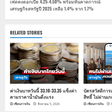
เฟดคงดอกเบี้ย 4.25-4.50% พร้อมหั่นคาดการณ์
o
เศรษฐกิจสหรัฐปี 2025 เหลือ 1.4% จาก 1.7%
s
t
RELATED STORIES
n
a
v
i
g
เศรษฐกิจ
เศรษฐกิจ
a
ค่าเงินบาทวันนี้ 33.10-33.35 แข็งค่า
บัตรสวัสดิการ
ตามราคาน้ำมันดิ่งแรง
สิทธิ์ ไม่ผ่านเ
t
เซียนการเงิน
สิงหาคม 5, 2026
เซียนการเงิน
i