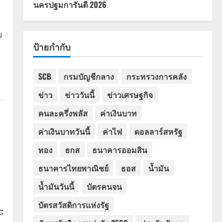
นครปฐมการันตี 2026
บ
ป้ายกำกับ
SCB
กรมบัญชีกลาง
กระทรวงการคลัง
ข่าว
ข่าววันนี้
ข่าวเศรษฐกิจ
คนละครึ่งพลัส
ค่าเงินบาท
ค่าเงินบาทวันนี้
ค่าไฟ
ดอลลาร์สหรัฐ
ทอง
ธกส
ธนาคารออมสิน
ธนาคารไทยพาณิชย์
ธอส
น้ำมัน
น้ำมันวันนี้
บัตรคนจน
บัตรสวัสดิการแห่งรัฐ
: