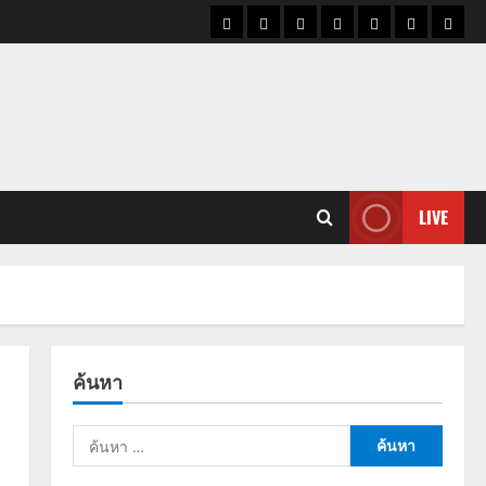
ราคา
แนว
ข่าว
ข่าว
ดูด
ที่
ผู้ชา
น้ำมัน
โน้ม
วัน
ดารา
วง
เที่ยว
ราคา
นี้
ทอง
LIVE
ค้นหา
ค้นหา
สำหรับ: