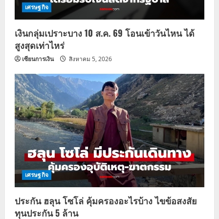
เศรษฐกิจ
เงินกลุ่มเปราะบาง 10 ส.ค. 69 โอนเข้าวันไหน ได้
สูงสุดเท่าไหร่
เซียนการเงิน
สิงหาคม 5, 2026
เศรษฐกิจ
ประกัน ฮลุน โซโล่ คุ้มครองอะไรบ้าง ไขข้อสงสัย
ทุนประกัน 5 ล้าน