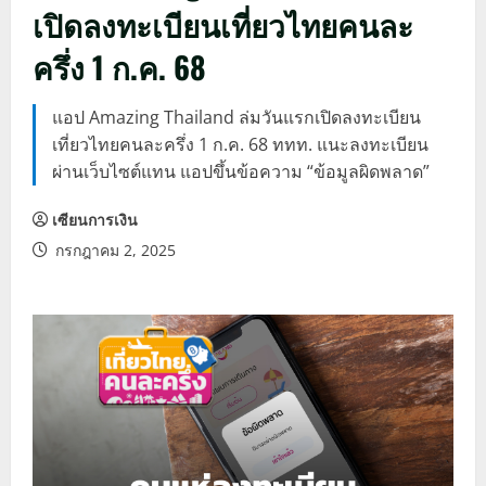
เปิดลงทะเบียนเที่ยวไทยคนละ
ครึ่ง 1 ก.ค. 68
แอป Amazing Thailand ล่มวันแรกเปิดลงทะเบียน
เที่ยวไทยคนละครึ่ง 1 ก.ค. 68 ททท. แนะลงทะเบียน
ผ่านเว็บไซต์แทน แอปขึ้นข้อความ “ข้อมูลผิดพลาด”
เซียนการเงิน
กรกฎาคม 2, 2025