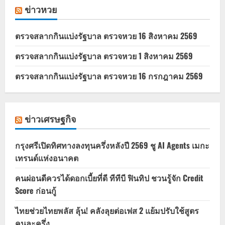
ข่าวหวย
ตรวจสลากกินแบ่งรัฐบาล ตรวจหวย 16 สิงหาคม 2569
ตรวจสลากกินแบ่งรัฐบาล ตรวจหวย 1 สิงหาคม 2569
ตรวจสลากกินแบ่งรัฐบาล ตรวจหวย 16 กรกฎาคม 2569
ข่าวเศรษฐกิจ
กรุงศรีเปิดทิศทางลงทุนครึ่งหลังปี 2569 ชู AI Agents เมกะ
เทรนด์แห่งอนาคต
คนผ่อนดีควรได้ดอกเบี้ยที่ดี ทีทีบี ฟินทิป ชวนรู้จัก Credit
Score ก่อนกู้
ไทยช่วยไทยพลัส ลุ้น! คลังลุยต่อเฟส 2 แย้มปรับใช้สูตร
คนละครึ่ง