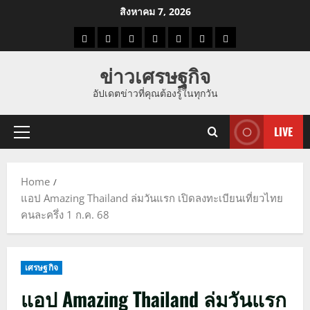
Skip
สิงหาคม 7, 2026
to
ราคา
แนว
ข่าว
ข่าว
ดูด
ที่
ผู้ชาย
content
น้ำมัน
โน้ม
วัน
ดารา
วง
เที่ยว
ข่าวเศรษฐกิจ
ราคา
นี้
อัปเดตข่าวที่คุณต้องรู้ในทุกวัน
ทอง
LIVE
Primary
Menu
Home
แอป Amazing Thailand ล่มวันแรก เปิดลงทะเบียนเที่ยวไทย
คนละครึ่ง 1 ก.ค. 68
เศรษฐกิจ
แอป Amazing Thailand ล่มวันแรก