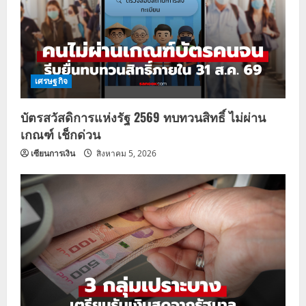
เศรษฐกิจ
บัตรสวัสดิการแห่งรัฐ 2569 ทบทวนสิทธิ์ ไม่ผ่าน
เกณฑ์ เช็กด่วน
เซียนการเงิน
สิงหาคม 5, 2026