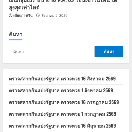
สูงสุดเท่าไหร่
เซียนการเงิน
สิงหาคม 5, 2026
ค้นหา
ค้นหา
สำหรับ:
ตรวจสลากกินแบ่งรัฐบาล ตรวจหวย 16 สิงหาคม 2569
ตรวจสลากกินแบ่งรัฐบาล ตรวจหวย 1 สิงหาคม 2569
ตรวจสลากกินแบ่งรัฐบาล ตรวจหวย 16 กรกฎาคม 2569
ตรวจสลากกินแบ่งรัฐบาล ตรวจหวย 1 กรกฎาคม 2569
ตรวจสลากกินแบ่งรัฐบาล ตรวจหวย 16 มิถุนายน 2569