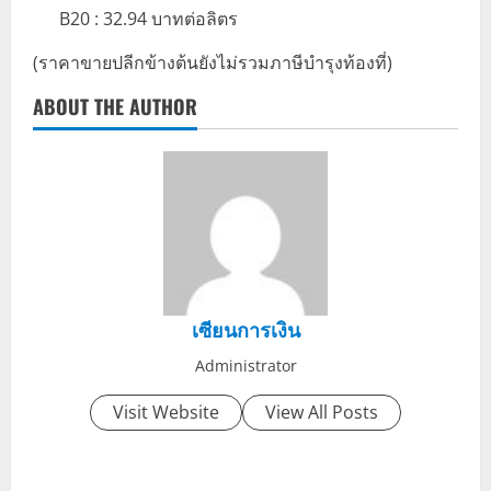
B20 : 32.94 บาทต่อลิตร
(ราคาขายปลีกข้างต้นยังไม่รวมภาษีบำรุงท้องที่)
ABOUT THE AUTHOR
เซียนการเงิน
Administrator
Visit Website
View All Posts