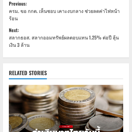
P
Previous:
o
ครม. ขอ กกต. เห็นชอบ เคาะงบกลาง ช่วยลดค่าไฟหน้า
ร้อน
s
Next:
t
สลากธอส. สลากออมทรัพย์ผลตอบแทน 1.25% ต่อปี ลุ้น
เงิน 3 ล้าน
n
a
v
RELATED STORIES
i
g
a
t