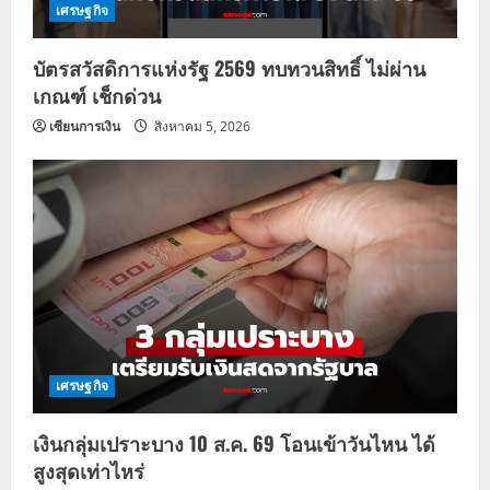
เศรษฐกิจ
บัตรสวัสดิการแห่งรัฐ 2569 ทบทวนสิทธิ์ ไม่ผ่าน
เกณฑ์ เช็กด่วน
เซียนการเงิน
สิงหาคม 5, 2026
เศรษฐกิจ
เงินกลุ่มเปราะบาง 10 ส.ค. 69 โอนเข้าวันไหน ได้
สูงสุดเท่าไหร่