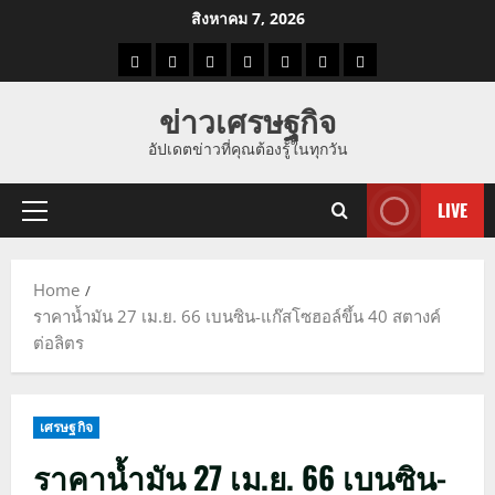
Skip
สิงหาคม 7, 2026
to
ราคา
แนว
ข่าว
ข่าว
ดูด
ที่
ผู้ชาย
content
น้ำมัน
โน้ม
วัน
ดารา
วง
เที่ยว
ข่าวเศรษฐกิจ
ราคา
นี้
อัปเดตข่าวที่คุณต้องรู้ในทุกวัน
ทอง
LIVE
Primary
Menu
Home
ราคาน้ำมัน 27 เม.ย. 66 เบนซิน-แก๊สโซฮอล์ขึ้น 40 สตางค์
ต่อลิตร
เศรษฐกิจ
ราคาน้ำมัน 27 เม.ย. 66 เบนซิน-