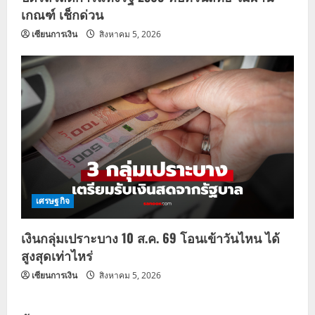
เกณฑ์ เช็กด่วน
เซียนการเงิน
สิงหาคม 5, 2026
เศรษฐกิจ
เงินกลุ่มเปราะบาง 10 ส.ค. 69 โอนเข้าวันไหน ได้
สูงสุดเท่าไหร่
เซียนการเงิน
สิงหาคม 5, 2026