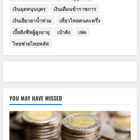
เงินอุดหนุนบุตร
เงินเดือนข้าราชการ
เงินเยียวยาน้ำท่วม
เที่ยวไทยคนละครึ่ง
เบี้ยยังชีพผู้สูงอายุ
เป๋าตัง
เฟด
ไทยช่วยไทยพลัส
YOU MAY HAVE MISSED