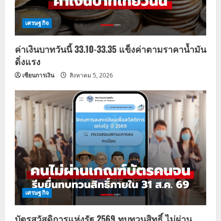
i
o
เศรษฐกิจ
n
ค่าเงินบาทวันนี้ 33.10-33.35 แข็งค่าตามราคาน้ำมัน
ดิ่งแรง
เซียนการเงิน
สิงหาคม 5, 2026
เศรษฐกิจ
บัตรสวัสดิการแห่งรัฐ 2569 ทบทวนสิทธิ์ ไม่ผ่าน