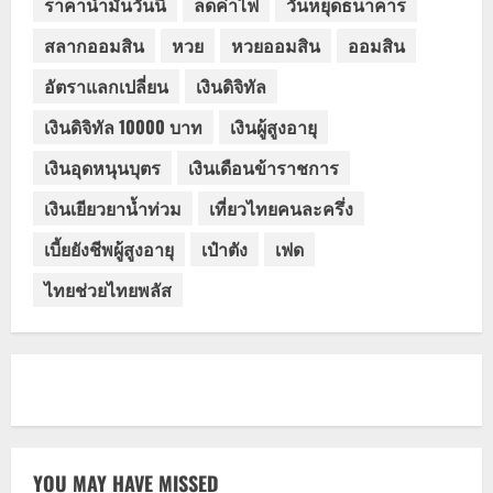
ราคาน้ำมันวันนี้
ลดค่าไฟ
วันหยุดธนาคาร
สลากออมสิน
หวย
หวยออมสิน
ออมสิน
อัตราแลกเปลี่ยน
เงินดิจิทัล
เงินดิจิทัล 10000 บาท
เงินผู้สูงอายุ
เงินอุดหนุนบุตร
เงินเดือนข้าราชการ
เงินเยียวยาน้ำท่วม
เที่ยวไทยคนละครึ่ง
เบี้ยยังชีพผู้สูงอายุ
เป๋าตัง
เฟด
ไทยช่วยไทยพลัส
YOU MAY HAVE MISSED