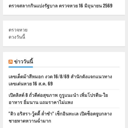
ตรวจสลากกินแบ่งรัฐบาล ตรวจหวย 16 มิถุนายน 2569
ตรวจหวย
ดวงวันนี้
ข่าววันนี้
เลขเด็ดม้าสีหมอก งวด 16/8/69 สำนักดังแจกแนวทาง
เลขเด่นหวย 16 ส.ค. 69
เปิดลิสต์ 8 ถั่วดีต่อสุขภาพ กูรูแนะนำ เพิ่มโปรตีน-ใย
อาหาร อิ่มนาน แถมราคาไม่แพง
"ดิว อริสรา-วู้ดดี้ ล่ำซำ" เช็กอินทะเล เปิดช็อตจูบกลาง
ชายหาดหวานฉ่ำมาก