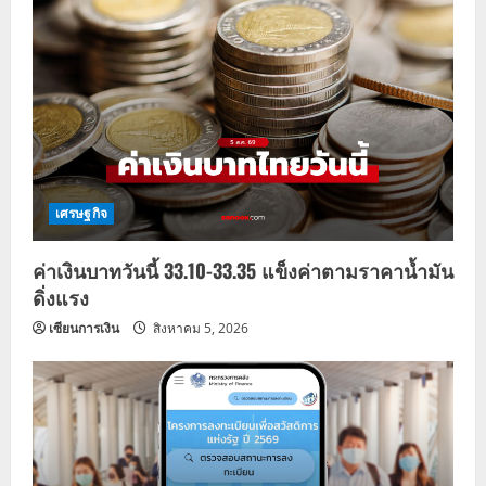
v
i
g
a
t
เศรษฐกิจ
i
ค่าเงินบาทวันนี้ 33.10-33.35 แข็งค่าตามราคาน้ำมัน
o
ดิ่งแรง
n
เซียนการเงิน
สิงหาคม 5, 2026