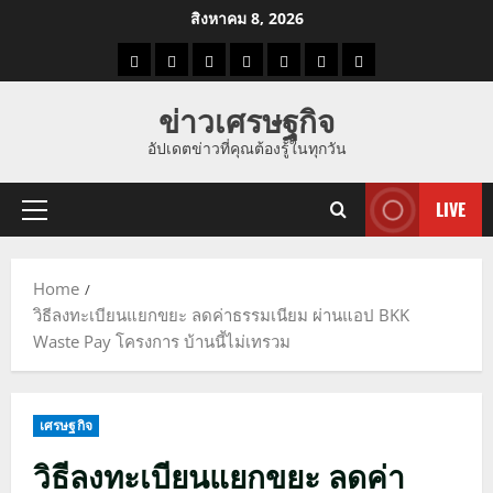
Skip
สิงหาคม 8, 2026
to
ราคา
แนว
ข่าว
ข่าว
ดูด
ที่
ผู้ชาย
content
น้ำมัน
โน้ม
วัน
ดารา
วง
เที่ยว
ข่าวเศรษฐกิจ
ราคา
นี้
อัปเดตข่าวที่คุณต้องรู้ในทุกวัน
ทอง
LIVE
Primary
Menu
Home
วิธีลงทะเบียนแยกขยะ ลดค่าธรรมเนียม ผ่านแอป BKK
Waste Pay โครงการ บ้านนี้ไม่เทรวม
เศรษฐกิจ
วิธีลงทะเบียนแยกขยะ ลดค่า