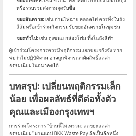
ขยะรีไซเคิล
: เช่น ขวดน้ำพลาสติก กระป๋อง แยกใส่ถุง
หรือรวบรวมส่งตามจุดรับซื้อ
ขยะอันตราย
: เช่น ถ่านไฟฉาย หลอดไฟ ควรทิ้งในถัง
สีส้มหรือเข้าร่วมกิจกรรมรับขยะอันตรายในชุมชน
ขยะทั่วไป
: เช่น ถุงขนม กล่องโฟม ทิ้งในถังสีฟ้า
ผู้เข้าร่วมโครงการควรมีพฤติกรรมแยกขยะจริงจัง หาก
พบว่าไม่ปฏิบัติตาม อาจถูกพิจารณาตัดสิทธิ์ลดค่า
ธรรมเนียมในอนาคตได้
บทสรุป: เปลี่ยนพฤติกรรมเล็ก
น้อย เพื่อผลลัพธ์ที่ดีต่อทั้งตัว
คุณและเมืองกรุงเทพฯ
การร่วมโครงการ “บ้านนี้ไม่เทรวม: ลดขยะลดค่า
ธรรมเนียม” ผ่านแอป BKK Waste Pay ถือเป็นอีกหนึ่ง