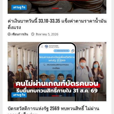
เศรษฐกิจ
ค่าเงินบาทวันนี้ 33.10-33.35 แข็งค่าตามราคาน้ำมัน
ดิ่งแรง
เซียนการเงิน
สิงหาคม 5, 2026
เศรษฐกิจ
บัตรสวัสดิการแห่งรัฐ 2569 ทบทวนสิทธิ์ ไม่ผ่าน