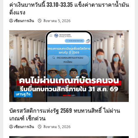
ค่าเงินบาทวันนี้ 33.10-33.35 แข็งค่าตามราคาน้ำมัน
o
ดิ่งแรง
n
เซียนการเงิน
สิงหาคม 5, 2026
เศรษฐกิจ
บัตรสวัสดิการแห่งรัฐ 2569 ทบทวนสิทธิ์ ไม่ผ่าน
เกณฑ์ เช็กด่วน
เซียนการเงิน
สิงหาคม 5, 2026