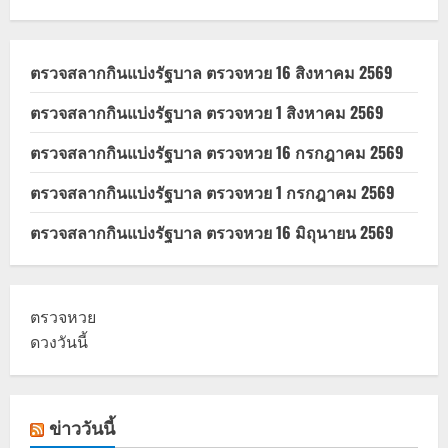
ตรวจสลากกินแบ่งรัฐบาล ตรวจหวย 16 สิงหาคม 2569
ตรวจสลากกินแบ่งรัฐบาล ตรวจหวย 1 สิงหาคม 2569
ตรวจสลากกินแบ่งรัฐบาล ตรวจหวย 16 กรกฎาคม 2569
ตรวจสลากกินแบ่งรัฐบาล ตรวจหวย 1 กรกฎาคม 2569
ตรวจสลากกินแบ่งรัฐบาล ตรวจหวย 16 มิถุนายน 2569
ตรวจหวย
ดวงวันนี้
ข่าววันนี้