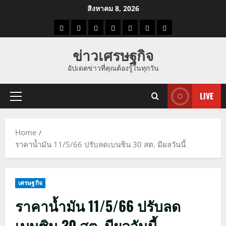
Skip
สิงหาคม 8, 2026
to
ราคา
แนว
ข่าว
ข่าว
ดูด
ที่
ผู้ชาย
content
น้ำมัน
โน้ม
วัน
ดารา
วง
เที่ยว
ข่าวเศรษฐกิจ
ราคา
นี้
อัปเดตข่าวที่คุณต้องรู้ในทุกวัน
ทอง
LIVE
Primary
Menu
Home
ราคาน้ำมัน 11/5/66 ปรับลดเบนซิน 30 สต. มีผลวันนี้
เศรษฐกิจ
ราคาน้ำมัน 11/5/66 ปรับลด
เบนซิน 30 สต. มีผลวันนี้