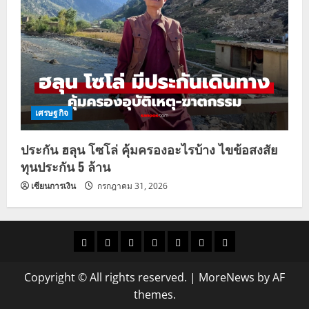
เศรษฐกิจ
ประกัน ฮลุน โซโล่ คุ้มครองอะไรบ้าง ไขข้อสงสัย
ทุนประกัน 5 ล้าน
เซียนการเงิน
กรกฎาคม 31, 2026
ราคา
แนว
ข่าว
ข่าว
ดูด
ที่
ผู้ชาย
น้ำมัน
โน้ม
วัน
ดารา
วง
เที่ยว
Copyright © All rights reserved.
|
MoreNews
by AF
ราคา
นี้
themes.
ทอง