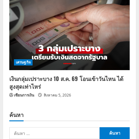
เศรษฐกิจ
เงินกลุ่มเปราะบาง 10 ส.ค. 69 โอนเข้าวันไหน ได้
สูงสุดเท่าไหร่
เซียนการเงิน
สิงหาคม 5, 2026
ค้นหา
ค้นหา
สำหรับ: