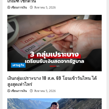
เกณฑ์ เช็กด่วน
เซียนการเงิน
สิงหาคม 5, 2026
เศรษฐกิจ
เงินกลุ่มเปราะบาง 10 ส.ค. 69 โอนเข้าวันไหน ได้
สูงสุดเท่าไหร่
เซียนการเงิน
สิงหาคม 5, 2026