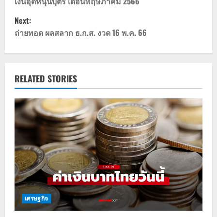
o
เงินอุดหนุนบุตร เดือนพฤษภาคม 2566
Next:
s
ถ่ายทอด ผลสลาก ธ.ก.ส. งวด 16 พ.ค. 66
t
n
RELATED STORIES
a
v
i
g
a
t
เศรษฐกิจ
i