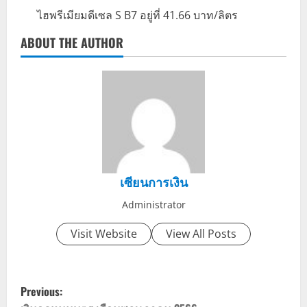
ไฮพรีเมียมดีเซล S B7 อยู่ที่ 41.66 บาท/ลิตร
ABOUT THE AUTHOR
เซียนการเงิน
Administrator
Visit Website
View All Posts
P
Previous: