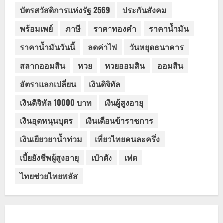
บัตรสวัสดิการแห่งรัฐ 2569
ประกันสังคม
พร้อมเพย์
ภาษี
ราคาทองคำ
ราคาน้ำมัน
ราคาน้ำมันวันนี้
ลดค่าไฟ
วันหยุดธนาคาร
สลากออมสิน
หวย
หวยออมสิน
ออมสิน
อัตราแลกเปลี่ยน
เงินดิจิทัล
เงินดิจิทัล 10000 บาท
เงินผู้สูงอายุ
เงินอุดหนุนบุตร
เงินเดือนข้าราชการ
เงินเยียวยาน้ำท่วม
เที่ยวไทยคนละครึ่ง
เบี้ยยังชีพผู้สูงอายุ
เป๋าตัง
เฟด
ไทยช่วยไทยพลัส