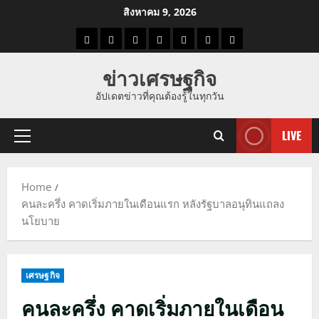
Skip
สิงหาคม 9, 2026
to
ราคา
แนว
ข่าว
ข่าว
ดูด
ที่
ผู้ชาย
content
น้ำมัน
โน้ม
วัน
ดารา
วง
เที่ยว
ข่าวเศรษฐกิจ
ราคา
นี้
อัปเดตข่าวที่คุณต้องรู้ในทุกวัน
ทอง
LIVE
Primary
Menu
Home
คนละครึ่ง คาดเริ่มภายในเดือนแรก หลังรัฐบาลอนุทินแถลง
นโยบาย
เศรษฐกิจ
คนละครึ่ง คาดเริ่มภายในเดือน