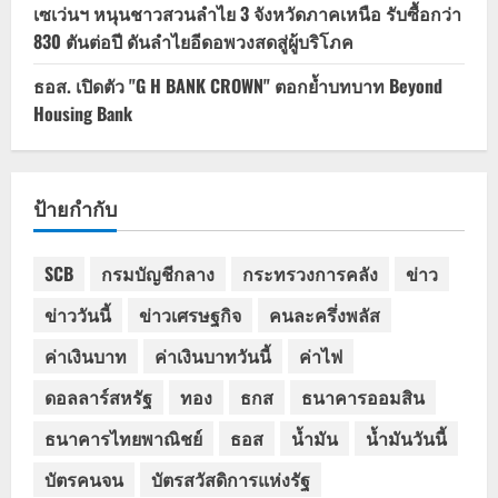
เซเว่นฯ หนุนชาวสวนลำไย 3 จังหวัดภาคเหนือ รับซื้อกว่า
830 ตันต่อปี ดันลำไยอีดอพวงสดสู่ผู้บริโภค
ธอส. เปิดตัว "G H BANK CROWN" ตอกย้ำบทบาท Beyond
Housing Bank
ป้ายกำกับ
SCB
กรมบัญชีกลาง
กระทรวงการคลัง
ข่าว
ข่าววันนี้
ข่าวเศรษฐกิจ
คนละครึ่งพลัส
ค่าเงินบาท
ค่าเงินบาทวันนี้
ค่าไฟ
ดอลลาร์สหรัฐ
ทอง
ธกส
ธนาคารออมสิน
ธนาคารไทยพาณิชย์
ธอส
น้ำมัน
น้ำมันวันนี้
บัตรคนจน
บัตรสวัสดิการแห่งรัฐ