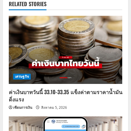
v
RELATED STORIES
i
g
a
t
i
o
เศรษฐกิจ
n
ค่าเงินบาทวันนี้ 33.10-33.35 แข็งค่าตามราคาน้ำมัน
ดิ่งแรง
เซียนการเงิน
สิงหาคม 5, 2026