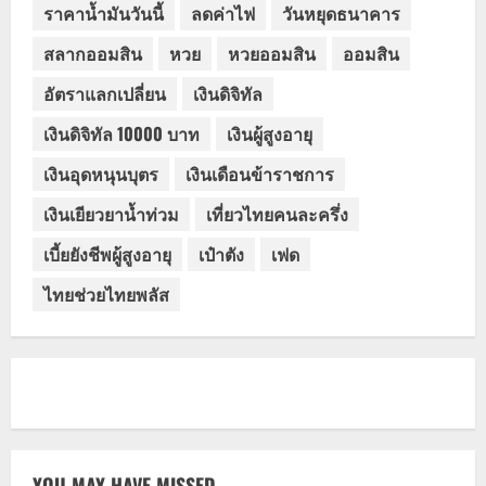
ราคาน้ำมันวันนี้
ลดค่าไฟ
วันหยุดธนาคาร
สลากออมสิน
หวย
หวยออมสิน
ออมสิน
อัตราแลกเปลี่ยน
เงินดิจิทัล
เงินดิจิทัล 10000 บาท
เงินผู้สูงอายุ
เงินอุดหนุนบุตร
เงินเดือนข้าราชการ
เงินเยียวยาน้ำท่วม
เที่ยวไทยคนละครึ่ง
เบี้ยยังชีพผู้สูงอายุ
เป๋าตัง
เฟด
ไทยช่วยไทยพลัส
YOU MAY HAVE MISSED