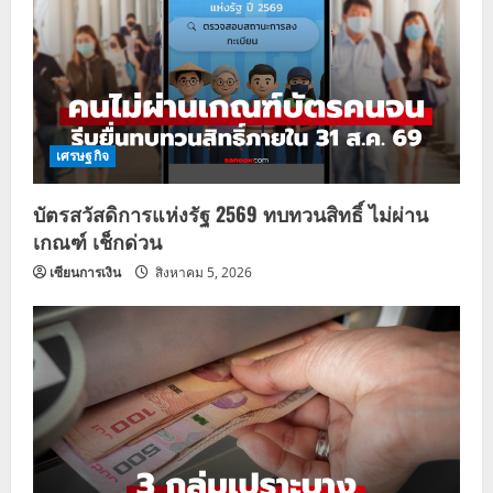
เศรษฐกิจ
บัตรสวัสดิการแห่งรัฐ 2569 ทบทวนสิทธิ์ ไม่ผ่าน
เกณฑ์ เช็กด่วน
เซียนการเงิน
สิงหาคม 5, 2026