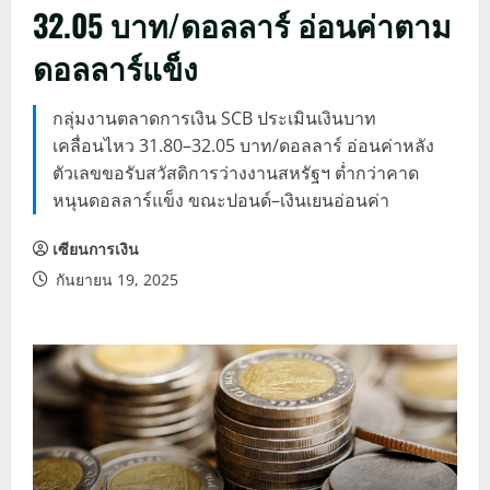
32.05 บาท/ดอลลาร์ อ่อนค่าตาม
ดอลลาร์แข็ง
กลุ่มงานตลาดการเงิน SCB ประเมินเงินบาท
เคลื่อนไหว 31.80–32.05 บาท/ดอลลาร์ อ่อนค่าหลัง
ตัวเลขขอรับสวัสดิการว่างงานสหรัฐฯ ต่ำกว่าคาด
หนุนดอลลาร์แข็ง ขณะปอนด์–เงินเยนอ่อนค่า
เซียนการเงิน
กันยายน 19, 2025