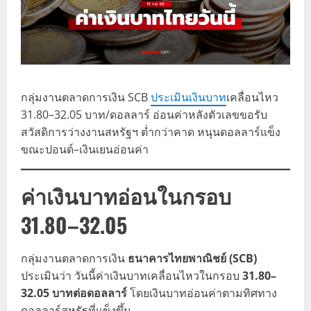
กลุ่มงานตลาดการเงิน SCB
ประเมินเงินบาท
เคลื่อนไหว
31.80–32.05 บาท/ดอลลาร์ อ่อนค่าหลังตัวเลขขอรับ
สวัสดิการว่างงานสหรัฐฯ ต่ำกว่าคาด หนุนดอลลาร์แข็ง
ขณะปอนด์–เงินเยนอ่อนค่า
ค่าเงินบาทอ่อนในกรอบ
31.80–32.05
กลุ่มงานตลาดการเงิน
ธนาคารไทยพาณิชย์ (SCB)
ประเมินว่า วันนี้ค่าเงินบาทเคลื่อนไหวในกรอบ
31.80–
32.05 บาทต่อดอลลาร์
โดยเงินบาทอ่อนค่าตามทิศทาง
ดอลลาร์สหรัฐที่แข็งขึ้น