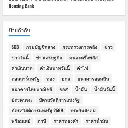
Housing Bank
ป้ายกำกับ
SCB
กรมบัญชีกลาง
กระทรวงการคลัง
ข่าว
ข่าววันนี้
ข่าวเศรษฐกิจ
คนละครึ่งพลัส
ค่าเงินบาท
ค่าเงินบาทวันนี้
ค่าไฟ
ดอลลาร์สหรัฐ
ทอง
ธกส
ธนาคารออมสิน
ธนาคารไทยพาณิชย์
ธอส
น้ำมัน
น้ำมันวันนี้
บัตรคนจน
บัตรสวัสดิการแห่งรัฐ
บัตรสวัสดิการแห่งรัฐ 2569
ประกันสังคม
พร้อมเพย์
ภาษี
ราคาทองคำ
ราคาน้ำมัน