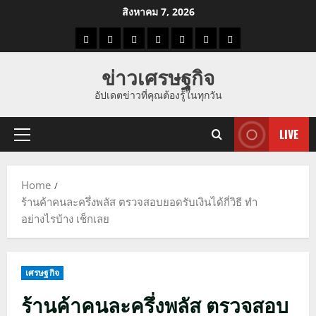
Skip
สิงหาคม 7, 2026
to
ราคา
แนว
ข่าว
ข่าว
ดูด
ที่
ผู้ชาย
content
น้ำมัน
โน้ม
วัน
ดารา
วง
เที่ยว
ข่าวเศรษฐกิจ
ราคา
นี้
อัปเดตข่าวที่คุณต้องรู้ในทุกวัน
ทอง
LIVE
Primary
Menu
Home
ร้านค้าคนละครึ่งพลัส ตรวจสอบยอดรับเงินได้กี่วิธี ทำ
อย่างไรบ้าง เช็กเลย
เศรษฐกิจ
ร้านค้าคนละครึ่งพลัส ตรวจสอบ