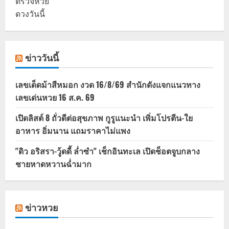
ตรวจหวย
ดวงวันนี้
ข่าววันนี้
เลขเด็ดม้าสีหมอก งวด 16/8/69 สำนักดังแจกแนวทาง
เลขเด่นหวย 16 ส.ค. 69
เปิดลิสต์ 8 ถั่วดีต่อสุขภาพ กูรูแนะนำ เพิ่มโปรตีน-ใย
อาหาร อิ่มนาน แถมราคาไม่แพง
"ดิว อริสรา-วู้ดดี้ ล่ำซำ" เช็กอินทะเล เปิดช็อตจูบกลาง
ชายหาดหวานฉ่ำมาก
ข่าวหวย