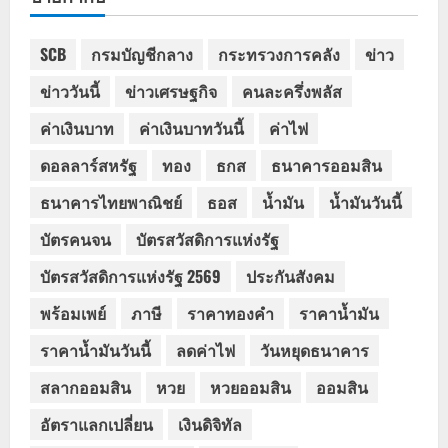
SCB
กรมบัญชีกลาง
กระทรวงการคลัง
ข่าว
ข่าววันนี้
ข่าวเศรษฐกิจ
คนละครึ่งพลัส
ค่าเงินบาท
ค่าเงินบาทวันนี้
ค่าไฟ
ดอลลาร์สหรัฐ
ทอง
ธกส
ธนาคารออมสิน
ธนาคารไทยพาณิชย์
ธอส
น้ำมัน
น้ำมันวันนี้
บัตรคนจน
บัตรสวัสดิการแห่งรัฐ
บัตรสวัสดิการแห่งรัฐ 2569
ประกันสังคม
พร้อมเพย์
ภาษี
ราคาทองคำ
ราคาน้ำมัน
ราคาน้ำมันวันนี้
ลดค่าไฟ
วันหยุดธนาคาร
สลากออมสิน
หวย
หวยออมสิน
ออมสิน
อัตราแลกเปลี่ยน
เงินดิจิทัล