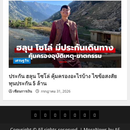
เศรษฐกิจ
ประกัน ฮลุน โซโล่ คุ้มครองอะไรบ้าง ไขข้อสงสัย
ทุนประกัน 5 ล้าน
เซียนการเงิน
กรกฎาคม 31, 2026
ราคา
แนว
ข่าว
ข่าว
ดูด
ที่
ผู้ชาย
น้ำมัน
โน้ม
วัน
ดารา
วง
เที่ยว
Copyright © All rights reserved.
|
MoreNews
by AF