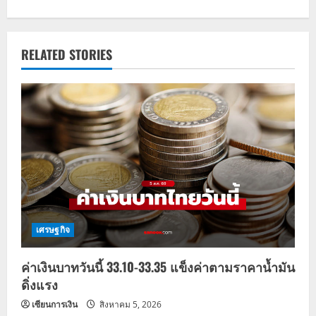
n
a
RELATED STORIES
v
i
g
a
t
i
เศรษฐกิจ
o
ค่าเงินบาทวันนี้ 33.10-33.35 แข็งค่าตามราคาน้ำมัน
n
ดิ่งแรง
เซียนการเงิน
สิงหาคม 5, 2026