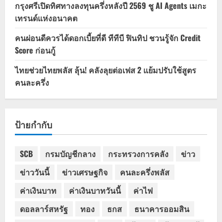
กรุงศรีเปิดทิศทางลงทุนครึ่งหลังปี 2569 ชู AI Agents เมกะ
เทรนด์แห่งอนาคต
คนผ่อนดีควรได้ดอกเบี้ยที่ดี ทีทีบี ฟินทิป ชวนรู้จัก Credit
Score ก่อนกู้
ไทยช่วยไทยพลัส ลุ้น! คลังลุยต่อเฟส 2 แย้มปรับใช้สูตร
คนละครึ่ง
ป้ายกำกับ
SCB
กรมบัญชีกลาง
กระทรวงการคลัง
ข่าว
ข่าววันนี้
ข่าวเศรษฐกิจ
คนละครึ่งพลัส
ค่าเงินบาท
ค่าเงินบาทวันนี้
ค่าไฟ
ดอลลาร์สหรัฐ
ทอง
ธกส
ธนาคารออมสิน