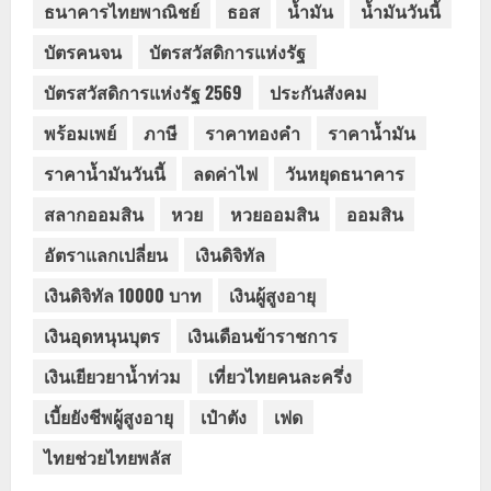
ธนาคารไทยพาณิชย์
ธอส
น้ำมัน
น้ำมันวันนี้
บัตรคนจน
บัตรสวัสดิการแห่งรัฐ
บัตรสวัสดิการแห่งรัฐ 2569
ประกันสังคม
พร้อมเพย์
ภาษี
ราคาทองคำ
ราคาน้ำมัน
ราคาน้ำมันวันนี้
ลดค่าไฟ
วันหยุดธนาคาร
สลากออมสิน
หวย
หวยออมสิน
ออมสิน
อัตราแลกเปลี่ยน
เงินดิจิทัล
เงินดิจิทัล 10000 บาท
เงินผู้สูงอายุ
เงินอุดหนุนบุตร
เงินเดือนข้าราชการ
เงินเยียวยาน้ำท่วม
เที่ยวไทยคนละครึ่ง
เบี้ยยังชีพผู้สูงอายุ
เป๋าตัง
เฟด
ไทยช่วยไทยพลัส