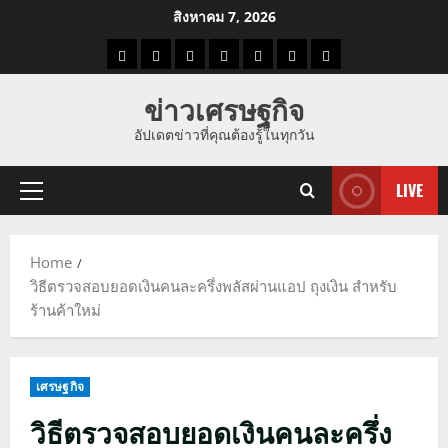
Skip
สิงหาคม 7, 2026
to
ราคา
แนว
ข่าว
ข่าว
ดูด
ที่
ผู้ชาย
content
น้ำมัน
โน้ม
วัน
ดารา
วง
เที่ยว
ข่าวเศรษฐกิจ
ราคา
นี้
อัปเดตข่าวที่คุณต้องรู้ในทุกวัน
ทอง
LIVE
Primary
Menu
Home
วิธีตรวจสอบยอดเงินคนละครึ่งพลัสผ่านแอป ถุงเงิน สำหรับ
ร้านค้าใหม่
เศรษฐกิจ
วิธีตรวจสอบยอดเงินคนละครึ่ง