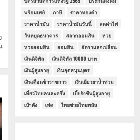
บัตรสวัสดิการแห่งรัฐ 2569
ประกันสังคม
พร้อมเพย์
ภาษี
ราคาทองคำ
ราคาน้ำมัน
ราคาน้ำมันวันนี้
ลดค่าไฟ
วันหยุดธนาคาร
สลากออมสิน
หวย
:
น
หวยออมสิน
ออมสิน
อัตราแลกเปลี่ยน
เงินดิจิทัล
เงินดิจิทัล 10000 บาท
เงินผู้สูงอายุ
เงินอุดหนุนบุตร
เงินเดือนข้าราชการ
เงินเยียวยาน้ำท่วม
เที่ยวไทยคนละครึ่ง
เบี้ยยังชีพผู้สูงอายุ
เป๋าตัง
เฟด
ไทยช่วยไทยพลัส