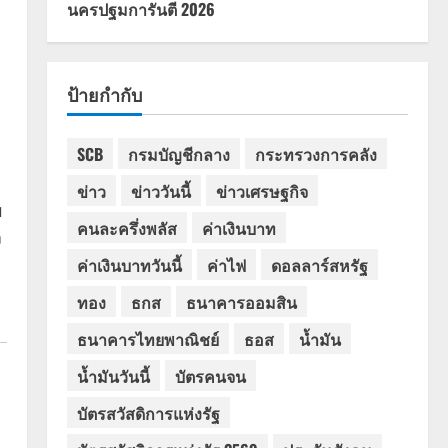
นครปฐมการันตี 2026
ป้ายกำกับ
SCB
กรมบัญชีกลาง
กระทรวงการคลัง
ข่าว
ข่าววันนี้
ข่าวเศรษฐกิจ
บ
คนละครึ่งพลัส
ค่าเงินบาท
ง
ค่าเงินบาทวันนี้
ค่าไฟ
ดอลลาร์สหรัฐ
ทอง
ธกส
ธนาคารออมสิน
ธนาคารไทยพาณิชย์
ธอส
น้ำมัน
น้ำมันวันนี้
บัตรคนจน
บัตรสวัสดิการแห่งรัฐ