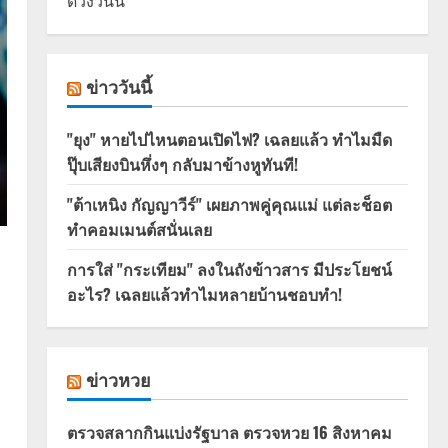
ดวงวันนี้
ข่าววันนี้
"ยุง" หายไปไหนตอนเปิดไฟ? เฉลยแล้ว ทำไมมืด
ปุ๊บเสียงบินหึ่งๆ กลับมาข้างหูทันที!
"ต้าเหนิง กัญญาวีร์" เผยภาพคู่คุณแม่ แต่ละช็อต
ทำคอมเมนต์สนั่นเลย
การใส่ "กระเทียม" ลงในถังข้าวสาร มีประโยชน์
อะไร? เฉลยแล้วทำไมหลายบ้านชอบทำ!
ข่าวหวย
ตรวจสลากกินแบ่งรัฐบาล ตรวจหวย 16 สิงหาคม