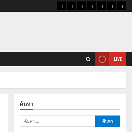
ราคา
แนว
ข่าว
ข่าว
ดูด
ที่
ผู้ชา
น้ำมัน
โน้ม
วัน
ดารา
วง
เที่ยว
ราคา
นี้
ทอง
LIVE
ค้นหา
ค้นหา
สำหรับ: