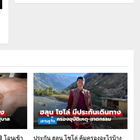
เศรษฐกิจ
69 โอนเข้า
ประกัน ฮลุน โซโล่ คุ้มครองอะไรบ้าง