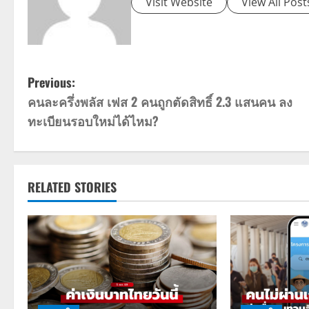
Visit Website
View All Post
P
Previous:
คนละครึ่งพลัส เฟส 2 คนถูกตัดสิทธิ์ 2.3 แสนคน ลง
o
ทะเบียนรอบใหม่ได้ไหม?
s
t
RELATED STORIES
n
a
v
i