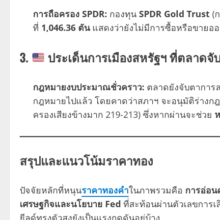
การถือครอง SPDR:
กองทุน
SPDR Gold Trust
(ก
ที่
1,046.36 ตัน
แสดงว่ายังไม่มีการซื้อหรือขายอ
3.
ประเด็นการเมืองสหรัฐฯ ที่ตลาดจั
กฎหมายงบประมาณชั่วคราว:
ตลาดยังจับตาการลง
กฎหมายไปแล้ว โดยคาดว่าสภาฯ จะอนุมัติร่างกฎหม
ครองเสียงข้างมาก 219-213) ซึ่งหากผ่านจะช่วย
ห
สรุปและแนวโน้ม
ราคาทอง
ปัจจัยหลักที่หนุน
ราคาทองคำ
ในภาพรวมคือ
การอ่อนค
เศรษฐกิจและนโยบาย Fed
ที่สะท้อนผ่านตัวเลขการเ
ยีลด์ทรงตัวสูงยังเป็นแรงกดดันอยู่บ้าง