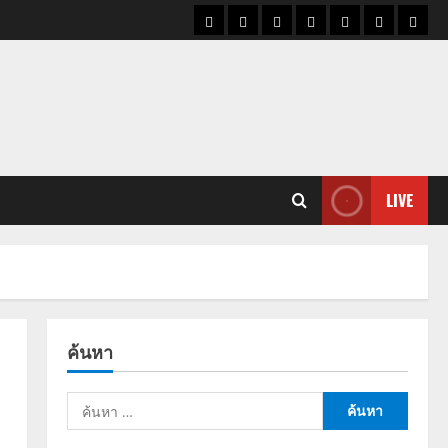
ราคา
แนว
ข่าว
ข่าว
ดูด
ที่
ผู้ชา
น้ำมัน
โน้ม
วัน
ดารา
วง
เที่ยว
ราคา
นี้
ทอง
LIVE
ค้นหา
ค้นหา
สำหรับ: