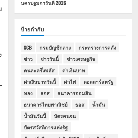
นครปฐมการันตี 2026
ม
ป้ายกำกับ
SCB
กรมบัญชีกลาง
กระทรวงการคลัง
ง
ข่าว
ข่าววันนี้
ข่าวเศรษฐกิจ
คนละครึ่งพลัส
ค่าเงินบาท
ค่าเงินบาทวันนี้
ค่าไฟ
ดอลลาร์สหรัฐ
ทอง
ธกส
ธนาคารออมสิน
ธนาคารไทยพาณิชย์
ธอส
น้ำมัน
น้ำมันวันนี้
บัตรคนจน
บัตรสวัสดิการแห่งรัฐ