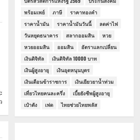
บัตรสวัสดิการแห่งรัฐ 2569
ประกันสังคม
พร้อมเพย์
ภาษี
ราคาทองคำ
ราคาน้ำมัน
ราคาน้ำมันวันนี้
ลดค่าไฟ
วันหยุดธนาคาร
สลากออมสิน
หวย
หวยออมสิน
ออมสิน
อัตราแลกเปลี่ยน
เงินดิจิทัล
เงินดิจิทัล 10000 บาท
เงินผู้สูงอายุ
เงินอุดหนุนบุตร
เงินเดือนข้าราชการ
เงินเยียวยาน้ำท่วม
:
เที่ยวไทยคนละครึ่ง
เบี้ยยังชีพผู้สูงอายุ
ว
เป๋าตัง
เฟด
ไทยช่วยไทยพลัส