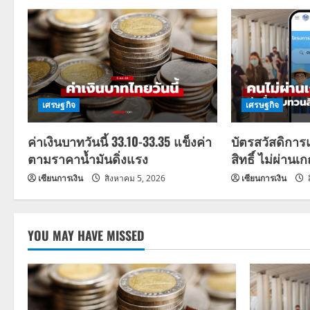
n
a
v
i
เศรษฐกิจ
เศรษฐกิจ
g
ค่าเงินบาทวันนี้ 33.10-33.35 แข็งค่า
บัตรสวัสดิการ
a
ตามราคาน้ำมันดิ่งแรง
สิทธิ์ ไม่ผ่านเ
เซียนการเงิน
สิงหาคม 5, 2026
เซียนการเงิน
t
i
YOU MAY HAVE MISSED
o
n