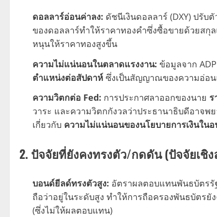
ดอลลาร์อ่อนค่าลง:
ดัชนีเงินดอลลาร์ (DXY) ปรับตั
ของดอลลาร์ทำให้ราคาทองคำซึ่งซื้อขายด้วยสกุลเงิ
หนุนให้ราคาทองสูงขึ้น
ความไม่แน่นอนในตลาดแรงงาน:
ข้อมูลจาก ADP 
ตำแหน่งต่อสัปดาห์
ซึ่งเป็นสัญญาณของความอ่
ความวิตกต่อ Fed:
การประกาศลาออกของนาย
ร
วาระ และความวิตกกังวลว่าประธานาธิบดีอาจพยา
เกี่ยวกับ
ความไม่แน่นอนของนโยบายการเงินใน
2. ปัจจัยที่ยังคงทรงตัว/กดดัน (ปัจจัยเ
บอนด์ยีลด์ทรงตัวสูง:
อัตราผลตอบแทนพันธบัตรรัฐบา
ถือว่าอยู่ในระดับสูง ทำให้การถือครองพันธบัตร
(ซึ่งไม่ให้ผลตอบแทน)