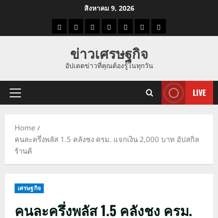
Skip
สิงหาคม 9, 2026
to
ราคา
แนว
ข่าว
ข่าว
ดูด
ที่
ผู้ชาย
content
น้ำมัน
โน้ม
วัน
ดารา
วง
เที่ยว
ข่าวเศรษฐกิจ
ราคา
นี้
อัปเดตข่าวที่คุณต้องรู้ในทุกวัน
ทอง
LIVE
Primary
Menu
Home
คนละครึ่งพลัส 1.5 คลังชง ครม. แจกเงิน 2,000 บาท อัปสกิล
ร้านค้
เศรษฐกิจ
คนละครึ่งพลัส 1.5 คลังชง ครม.