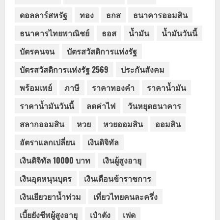
ดอลลาร์สหรัฐ
ทอง
ธกส
ธนาคารออมสิน
ธนาคารไทยพาณิชย์
ธอส
น้ำมัน
น้ำมันวันนี้
บัตรคนจน
บัตรสวัสดิการแห่งรัฐ
บัตรสวัสดิการแห่งรัฐ 2569
ประกันสังคม
พร้อมเพย์
ภาษี
ราคาทองคำ
ราคาน้ำมัน
ราคาน้ำมันวันนี้
ลดค่าไฟ
วันหยุดธนาคาร
สลากออมสิน
หวย
หวยออมสิน
ออมสิน
อัตราแลกเปลี่ยน
เงินดิจิทัล
เงินดิจิทัล 10000 บาท
เงินผู้สูงอายุ
เงินอุดหนุนบุตร
เงินเดือนข้าราชการ
เงินเยียวยาน้ำท่วม
เที่ยวไทยคนละครึ่ง
เบี้ยยังชีพผู้สูงอายุ
เป๋าตัง
เฟด