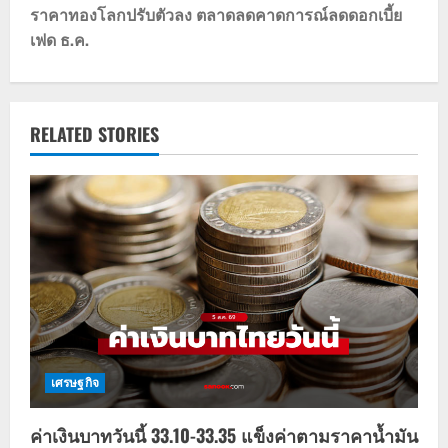
s
ราคาทองโลกปรับตัวลง ตลาดลดคาดการณ์ลดดอกเบี้ย
t
เฟด ธ.ค.
n
a
RELATED STORIES
v
i
g
a
t
i
เศรษฐกิจ
o
ค่าเงินบาทวันนี้ 33.10-33.35 แข็งค่าตามราคาน้ำมัน