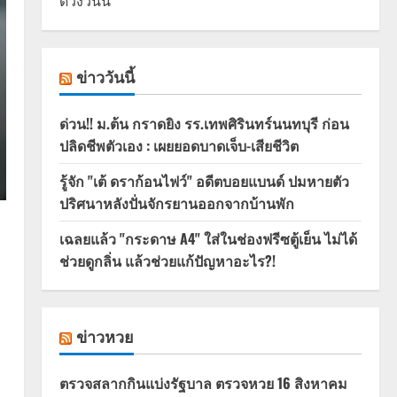
ดวงวันนี้
ข่าววันนี้
ด่วน!! ม.ต้น กราดยิง รร.เทพศิรินทร์นนทบุรี ก่อน
ปลิดชีพตัวเอง : เผยยอดบาดเจ็บ-เสียชีวิต
รู้จัก "เต้ ดราก้อนไฟว์" อดีตบอยแบนด์ ปมหายตัว
ปริศนาหลังปั่นจักรยานออกจากบ้านพัก
เฉลยแล้ว "กระดาษ A4" ใส่ในช่องฟรีซตู้เย็น ไม่ได้
ช่วยดูกลิ่น แล้วช่วยแก้ปัญหาอะไร?!
ข่าวหวย
ตรวจสลากกินแบ่งรัฐบาล ตรวจหวย 16 สิงหาคม