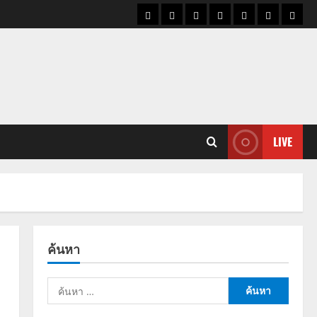
ราคา
แนว
ข่าว
ข่าว
ดูด
ที่
ผู้ชา
น้ำมัน
โน้ม
วัน
ดารา
วง
เที่ยว
ราคา
นี้
ทอง
LIVE
ค้นหา
ค้นหา
สำหรับ: