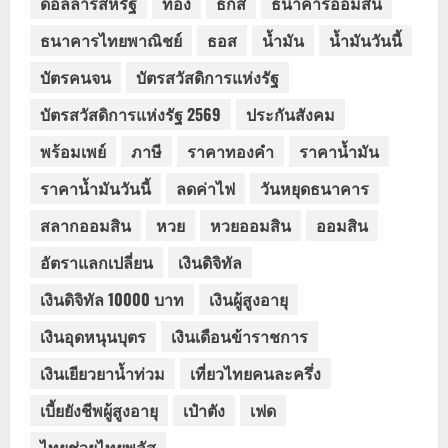
ดอลลาร์สหรัฐ
ทอง
ธกส
ธนาคารออมสิน
ธนาคารไทยพาณิชย์
ธอส
น้ำมัน
น้ำมันวันนี้
บัตรคนจน
บัตรสวัสดิการแห่งรัฐ
บัตรสวัสดิการแห่งรัฐ 2569
ประกันสังคม
พร้อมเพย์
ภาษี
ราคาทองคำ
ราคาน้ำมัน
ราคาน้ำมันวันนี้
ลดค่าไฟ
วันหยุดธนาคาร
สลากออมสิน
หวย
หวยออมสิน
ออมสิน
อัตราแลกเปลี่ยน
เงินดิจิทัล
เงินดิจิทัล 10000 บาท
เงินผู้สูงอายุ
เงินอุดหนุนบุตร
เงินเดือนข้าราชการ
เงินเยียวยาน้ำท่วม
เที่ยวไทยคนละครึ่ง
เบี้ยยังชีพผู้สูงอายุ
เป๋าตัง
เฟด
ไทยช่วยไทยพลัส