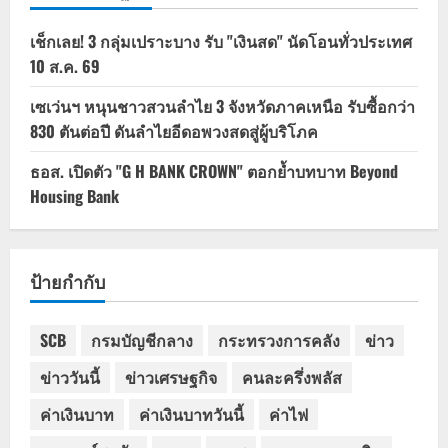
เช็กเลย! 3 กลุ่มเปราะบาง รับ "เงินสด" นัดโอนทั่วประเทศ
10 ส.ค. 69
เซเว่นฯ หนุนชาวสวนลำไย 3 จังหวัดภาคเหนือ รับซื้อกว่า
830 ตันต่อปี ดันลำไยอีดอพวงสดสู่ผู้บริโภค
ธอส. เปิดตัว "G H BANK CROWN" ตอกย้ำบทบาท Beyond
Housing Bank
ป้ายกำกับ
SCB
กรมบัญชีกลาง
กระทรวงการคลัง
ข่าว
ข่าววันนี้
ข่าวเศรษฐกิจ
คนละครึ่งพลัส
ค่าเงินบาท
ค่าเงินบาทวันนี้
ค่าไฟ