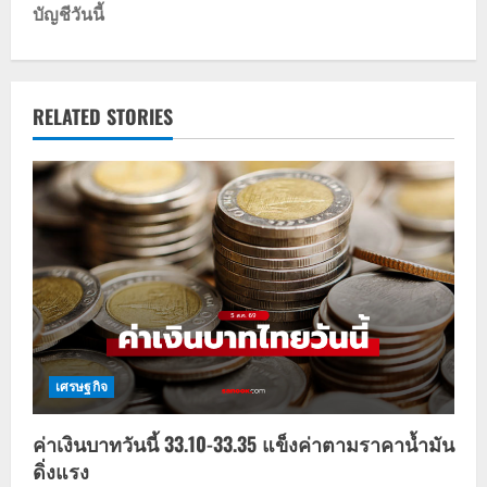
บัญชีวันนี้
n
a
v
RELATED STORIES
i
g
a
t
i
o
เศรษฐกิจ
n
ค่าเงินบาทวันนี้ 33.10-33.35 แข็งค่าตามราคาน้ำมัน
ดิ่งแรง