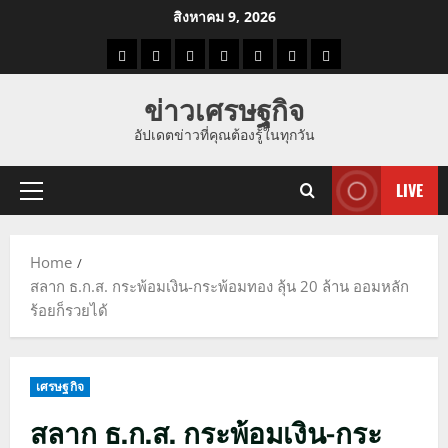
Skip
สิงหาคม 9, 2026
to
ราคา
แนว
ข่าว
ข่าว
ดูด
ที่
ผู้ชาย
content
น้ำมัน
โน้ม
วัน
ดารา
วง
เที่ยว
ข่าวเศรษฐกิจ
ราคา
นี้
อัปเดตข่าวที่คุณต้องรู้ในทุกวัน
ทอง
LIVE
Primary
Menu
Home
สลาก ธ.ก.ส. กระพ้อมเงิน-กระพ้อมทอง ลุ้น 20 ล้าน ออมหลัก
ร้อยก็รวยได้
เศรษฐกิจ
สลาก ธ.ก.ส. กระพ้อมเงิน-กระ