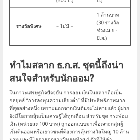
(500 บ.)
บ.)
1 ล้านบาท
(30 รางวัล
รางวัลพิเศษ
– ไม่มี –
ช่วงเม.ย.-
มิ.ย.)
ทำไมสลาก ธ.ก.ส. ชุดนี้ถึงน่า
สนใจสำหรับนักออม?
ในภาวะเศรษฐกิจปัจจุบัน การออมเงินในสลากถือเป็น
กลยุทธ์ “การลงทุนความเสี่ยงต่ำ” ที่มีประสิทธิภาพมาก
ที่สุดอย่างหนึ่ง เพราะนอกจากเงินต้นจะไม่หายแล้ว ผู้ฝาก
ยังมีโอกาสลุ้นเป็นเศรษฐีได้ทุกเดือน สำหรับชุด กระพ้อม
เงิน (หน่วยละ 100 บาท) ถูกออกแบบมาเพื่อเจาะกลุ่มผู้
เริ่มต้นออมหรือเยาวชนที่ต้องการลุ้นรางวัลใหญ่ 10 ล้าน
บาท และมีโอกาสถูกรางวัลเลขท้าย 4 ตัวที่ให้ค่า