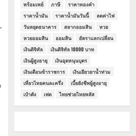
พร้อมเพย์
ภาษี
ราคาทองคำ
ราคาน้ำมัน
ราคาน้ำมันวันนี้
ลดค่าไฟ
วันหยุดธนาคาร
สลากออมสิน
หวย
”
หวยออมสิน
ออมสิน
อัตราแลกเปลี่ยน
เงินดิจิทัล
เงินดิจิทัล 10000 บาท
เงินผู้สูงอายุ
เงินอุดหนุนบุตร
เงินเดือนข้าราชการ
เงินเยียวยาน้ำท่วม
เที่ยวไทยคนละครึ่ง
เบี้ยยังชีพผู้สูงอายุ
ง
เป๋าตัง
เฟด
ไทยช่วยไทยพลัส