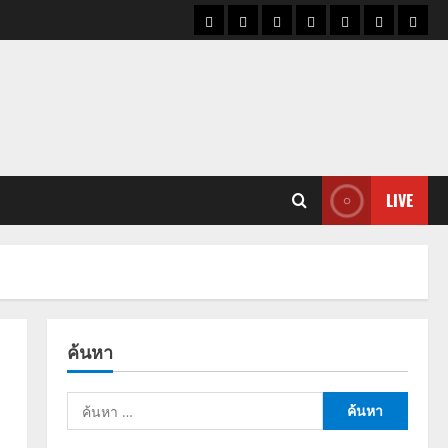
ราคา
แนว
ข่าว
ข่าว
ดูด
ที่
ผู้ชา
น้ำมัน
โน้ม
วัน
ดารา
วง
เที่ยว
ราคา
นี้
ทอง
LIVE
ค้นหา
ค้นหา
สำหรับ: