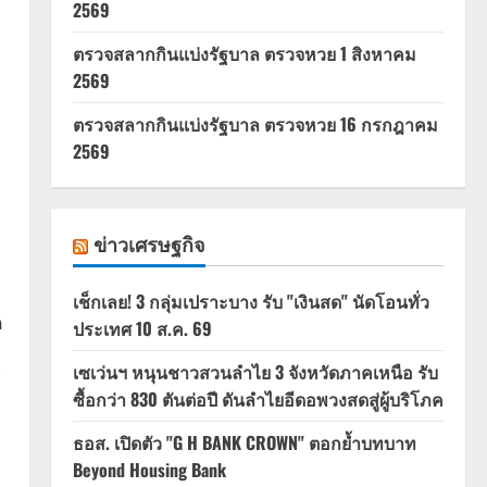
2569
ตรวจสลากกินแบ่งรัฐบาล ตรวจหวย 1 สิงหาคม
2569
ตรวจสลากกินแบ่งรัฐบาล ตรวจหวย 16 กรกฎาคม
2569
ข่าวเศรษฐกิจ
เช็กเลย! 3 กลุ่มเปราะบาง รับ "เงินสด" นัดโอนทั่ว
ด
ประเทศ 10 ส.ค. 69
เซเว่นฯ หนุนชาวสวนลำไย 3 จังหวัดภาคเหนือ รับ
์
ซื้อกว่า 830 ตันต่อปี ดันลำไยอีดอพวงสดสู่ผู้บริโภค
ธอส. เปิดตัว "G H BANK CROWN" ตอกย้ำบทบาท
Beyond Housing Bank