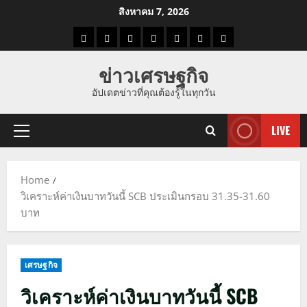
Skip
สิงหาคม 7, 2026
to
ราคา
แนว
ข่าว
ข่าว
ดูด
ที่
ผู้ชาย
content
น้ำมัน
โน้ม
วัน
ดารา
วง
เที่ยว
ข่าวเศรษฐกิจ
ราคา
นี้
อัปเดตข่าวที่คุณต้องรู้ในทุกวัน
ทอง
LIVE
Primary
Menu
Home
วิเคราะห์ค่าเงินบาทวันนี้ SCB ประเมินกรอบ 31.35-31.60
บาท
เศรษฐกิจ
วิเคราะห์ค่าเงินบาทวันนี้ SCB