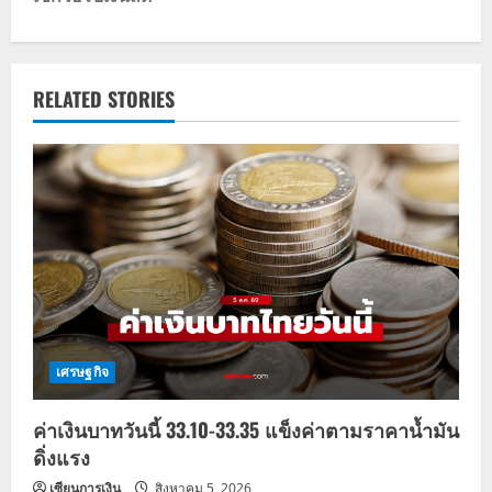
n
a
v
RELATED STORIES
i
g
a
t
i
o
เศรษฐกิจ
n
ค่าเงินบาทวันนี้ 33.10-33.35 แข็งค่าตามราคาน้ำมัน
ดิ่งแรง
เซียนการเงิน
สิงหาคม 5, 2026