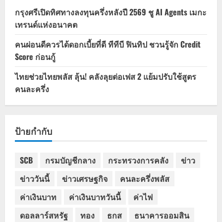
กรุงศรีเปิดทิศทางลงทุนครึ่งหลังปี 2569 ชู AI Agents เมกะ
เทรนด์แห่งอนาคต
คนผ่อนดีควรได้ดอกเบี้ยที่ดี ทีทีบี ฟินทิป ชวนรู้จัก Credit
Score ก่อนกู้
ไทยช่วยไทยพลัส ลุ้น! คลังลุยต่อเฟส 2 แย้มปรับใช้สูตร
คนละครึ่ง
ป้ายกำกับ
SCB
กรมบัญชีกลาง
กระทรวงการคลัง
ข่าว
ข่าววันนี้
ข่าวเศรษฐกิจ
คนละครึ่งพลัส
ค่าเงินบาท
ค่าเงินบาทวันนี้
ค่าไฟ
ดอลลาร์สหรัฐ
ทอง
ธกส
ธนาคารออมสิน