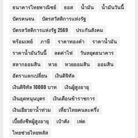
ธนาคารไทยพาณิชย์
ธอส
น้ำมัน
น้ำมันวันนี้
บัตรคนจน
บัตรสวัสดิการแห่งรัฐ
บัตรสวัสดิการแห่งรัฐ 2569
ประกันสังคม
พร้อมเพย์
ภาษี
ราคาทองคำ
ราคาน้ำมัน
ราคาน้ำมันวันนี้
ลดค่าไฟ
วันหยุดธนาคาร
สลากออมสิน
หวย
หวยออมสิน
ออมสิน
อัตราแลกเปลี่ยน
เงินดิจิทัล
เงินดิจิทัล 10000 บาท
เงินผู้สูงอายุ
เงินอุดหนุนบุตร
เงินเดือนข้าราชการ
เงินเยียวยาน้ำท่วม
เที่ยวไทยคนละครึ่ง
เบี้ยยังชีพผู้สูงอายุ
เป๋าตัง
เฟด
ไทยช่วยไทยพลัส