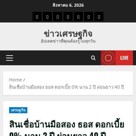
Skip
สิงหาคม 6, 2026
to
ราคา
แนว
ข่าว
ข่าว
ดูด
ที่
ผู้ชาย
content
น้ำมัน
โน้ม
วัน
ดารา
วง
เที่ยว
ข่าวเศรษฐกิจ
ราคา
นี้
อัปเดตข่าวที่คุณต้องรู้ในทุกวัน
ทอง
LIVE
Primary
Menu
Home
สินเชื่อบ้านมือสอง ธอส ดอกเบี้ย 0% นาน 2 ปี ผ่อนยาว 40 ปี
เศรษฐกิจ
สินเชื่อบ้านมือสอง ธอส ดอกเบี้ย
0% นาน 2 ปี ผ่อนยาว 40 ปี