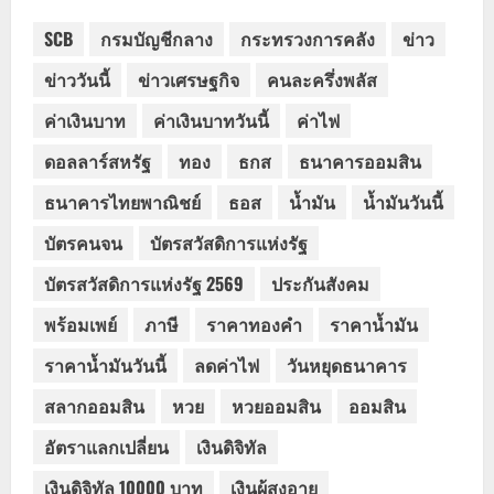
SCB
กรมบัญชีกลาง
กระทรวงการคลัง
ข่าว
ข่าววันนี้
ข่าวเศรษฐกิจ
คนละครึ่งพลัส
ค่าเงินบาท
ค่าเงินบาทวันนี้
ค่าไฟ
ดอลลาร์สหรัฐ
ทอง
ธกส
ธนาคารออมสิน
ธนาคารไทยพาณิชย์
ธอส
น้ำมัน
น้ำมันวันนี้
บัตรคนจน
บัตรสวัสดิการแห่งรัฐ
บัตรสวัสดิการแห่งรัฐ 2569
ประกันสังคม
พร้อมเพย์
ภาษี
ราคาทองคำ
ราคาน้ำมัน
ราคาน้ำมันวันนี้
ลดค่าไฟ
วันหยุดธนาคาร
สลากออมสิน
หวย
หวยออมสิน
ออมสิน
อัตราแลกเปลี่ยน
เงินดิจิทัล
เงินดิจิทัล 10000 บาท
เงินผู้สูงอายุ