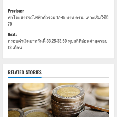
P
Previous:
o
ค่าโดยสารรถไฟฟ้าตั๋วร่วม 17-45 บาท ครม. เคาะเริ่มใช้ปี
70
s
Next:
t
กรอบค่าเงินบาทวันนี้ 33.25-33.50 ทุบสถิติอ่อนค่าสุดรอบ
13 เดือน
n
a
v
RELATED STORIES
i
g
a