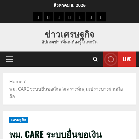
Skip
สิงหาคม 8, 2026
to
ราคา
แนว
ข่าว
ข่าว
ดูด
ที่
ผู้ชาย
content
น้ำมัน
โน้ม
วัน
ดารา
วง
เที่ยว
ข่าวเศรษฐกิจ
ราคา
นี้
อัปเดตข่าวที่คุณต้องรู้ในทุกวัน
ทอง
LIVE
Primary
Menu
Home
พม. CARE ระบบยื่นขอเงินสงเคราะห์กลุ่มเปราะบางผ่านมือ
ถือ
เศรษฐกิจ
พม. CARE ระบบยื่นขอเงิน