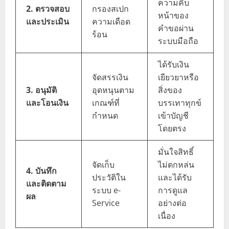
ความคืบ
2. ตรวจสอบ
กรองสเปก
หน้าของ
และประเมิน
ความเดือด
คำขอผ่าน
ร้อน
ระบบมือถือ
ได้รับเงิน
จัดสรรเงิน
เยียวยาหรือ
3. อนุมัติ
อุดหนุนตาม
สิ่งของ
และโอนเงิน
เกณฑ์ที่
บรรเทาทุกข์
กำหนด
เข้าบัญชี
โดยตรง
มั่นใจสิทธิ์
จัดเก็บ
ไม่ตกหล่น
4. บันทึก
ประวัติใน
และได้รับ
และติดตาม
ระบบ e-
การดูแล
ผล
Service
อย่างต่อ
เนื่อง