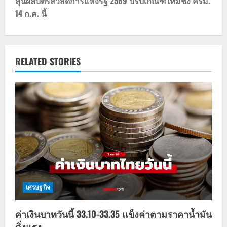
t
ลุ้นผลบัตรสวัสดิการแห่งรัฐ 2569 ปรับเกณฑ์ใหม่ชง ครม.
14 ก.ค. นี้
n
a
v
RELATED STORIES
i
g
a
t
i
o
เศรษฐกิจ
n
ค่าเงินบาทวันนี้ 33.10-33.35 แข็งค่าตามราคาน้ำมัน
ดิ่งแรง