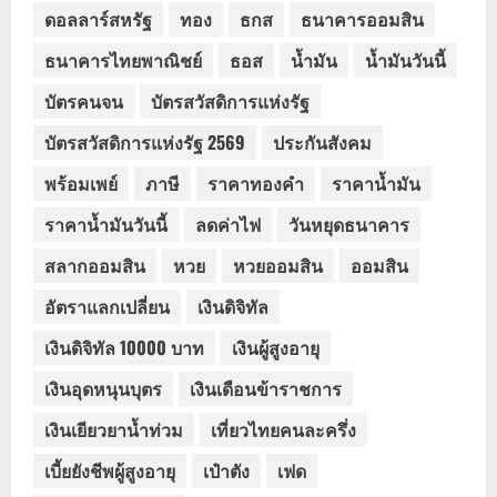
ดอลลาร์สหรัฐ
ทอง
ธกส
ธนาคารออมสิน
ธนาคารไทยพาณิชย์
ธอส
น้ำมัน
น้ำมันวันนี้
บัตรคนจน
บัตรสวัสดิการแห่งรัฐ
บัตรสวัสดิการแห่งรัฐ 2569
ประกันสังคม
พร้อมเพย์
ภาษี
ราคาทองคำ
ราคาน้ำมัน
ราคาน้ำมันวันนี้
ลดค่าไฟ
วันหยุดธนาคาร
สลากออมสิน
หวย
หวยออมสิน
ออมสิน
อัตราแลกเปลี่ยน
เงินดิจิทัล
เงินดิจิทัล 10000 บาท
เงินผู้สูงอายุ
เงินอุดหนุนบุตร
เงินเดือนข้าราชการ
เงินเยียวยาน้ำท่วม
เที่ยวไทยคนละครึ่ง
เบี้ยยังชีพผู้สูงอายุ
เป๋าตัง
เฟด