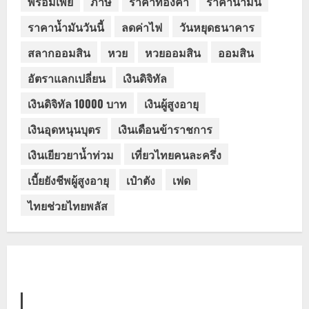
พร้อมเพย์
ภาษี
ราคาทองคำ
ราคาน้ำมัน
ราคาน้ำมันวันนี้
ลดค่าไฟ
วันหยุดธนาคาร
สลากออมสิน
หวย
หวยออมสิน
ออมสิน
อัตราแลกเปลี่ยน
เงินดิจิทัล
เงินดิจิทัล 10000 บาท
เงินผู้สูงอายุ
เงินอุดหนุนบุตร
เงินเดือนข้าราชการ
เงินเยียวยาน้ำท่วม
เที่ยวไทยคนละครึ่ง
เบี้ยยังชีพผู้สูงอายุ
เป๋าตัง
เฟด
ไทยช่วยไทยพลัส