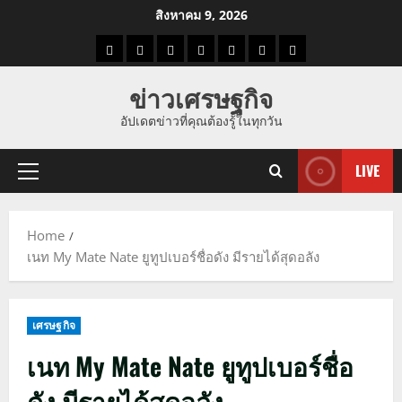
Skip
สิงหาคม 9, 2026
to
ราคา
แนว
ข่าว
ข่าว
ดูด
ที่
ผู้ชาย
content
น้ำมัน
โน้ม
วัน
ดารา
วง
เที่ยว
ข่าวเศรษฐกิจ
ราคา
นี้
อัปเดตข่าวที่คุณต้องรู้ในทุกวัน
ทอง
LIVE
Primary
Menu
Home
เนท My Mate Nate ยูทูปเบอร์ชื่อดัง มีรายได้สุดอลัง
เศรษฐกิจ
เนท My Mate Nate ยูทูปเบอร์ชื่อ
ดัง มีรายได้สุดอลัง