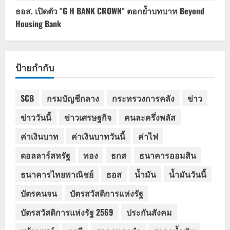
ธอส. เปิดตัว "G H BANK CROWN" ตอกย้ำบทบาท Beyond
Housing Bank
ป้ายกำกับ
SCB
กรมบัญชีกลาง
กระทรวงการคลัง
ข่าว
ข่าววันนี้
ข่าวเศรษฐกิจ
คนละครึ่งพลัส
ค่าเงินบาท
ค่าเงินบาทวันนี้
ค่าไฟ
ดอลลาร์สหรัฐ
ทอง
ธกส
ธนาคารออมสิน
ธนาคารไทยพาณิชย์
ธอส
น้ำมัน
น้ำมันวันนี้
บัตรคนจน
บัตรสวัสดิการแห่งรัฐ
บัตรสวัสดิการแห่งรัฐ 2569
ประกันสังคม