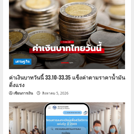
i
g
a
t
i
เศรษฐกิจ
o
ค่าเงินบาทวันนี้ 33.10-33.35 แข็งค่าตามราคาน้ำมัน
n
ดิ่งแรง
เซียนการเงิน
สิงหาคม 5, 2026