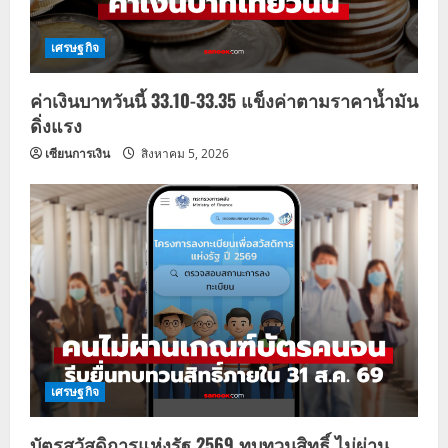
t
เศรษฐกิจ
i
ค่าเงินบาทวันนี้ 33.10-33.35 แข็งค่าตามราคาน้ำมัน
o
ดิ่งแรง
n
เซียนการเงิน
สิงหาคม 5, 2026
เศรษฐกิจ
บัตรสวัสดิการแห่งรัฐ 2569 ทบทวนสิทธิ์ ไม่ผ่าน