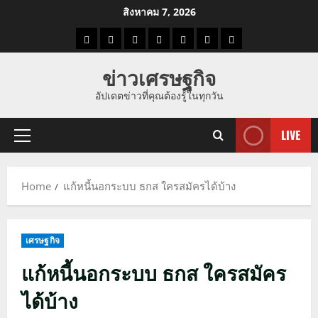
Skip
สิงหาคม 7, 2026
to
ราคา
แนว
ข่าว
ข่าว
ดูด
ที่
ผู้ชาย
content
น้ำมัน
โน้ม
วัน
ดารา
วง
เที่ยว
ข่าวเศรษฐกิจ
ราคา
นี้
อัปเดตข่าวที่คุณต้องรู้ในทุกวัน
ทอง
LIVE
Primary
Menu
Home
แก้หนี้นอกระบบ ธกส ใครสมัครได้บ้าง
เศรษฐกิจ
แก้หนี้นอกระบบ ธกส ใครสมัคร
ได้บ้าง