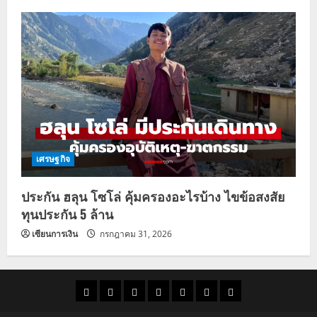
เศรษฐกิจ
ประกัน ฮลุน โซโล่ คุ้มครองอะไรบ้าง ไขข้อสงสัย
ทุนประกัน 5 ล้าน
เซียนการเงิน
กรกฎาคม 31, 2026
ราคา
แนว
ข่าว
ข่าว
ดูด
ที่
ผู้ชาย
น้ำมัน
โน้ม
วัน
ดารา
วง
เที่ยว