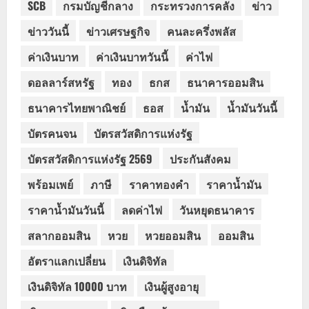
SCB
กรมบัญชีกลาง
กระทรวงการคลัง
ข่าว
ข่าววันนี้
ข่าวเศรษฐกิจ
คนละครึ่งพลัส
ค่าเงินบาท
ค่าเงินบาทวันนี้
ค่าไฟ
ดอลลาร์สหรัฐ
ทอง
ธกส
ธนาคารออมสิน
ธนาคารไทยพาณิชย์
ธอส
น้ำมัน
น้ำมันวันนี้
บัตรคนจน
บัตรสวัสดิการแห่งรัฐ
บัตรสวัสดิการแห่งรัฐ 2569
ประกันสังคม
พร้อมเพย์
ภาษี
ราคาทองคำ
ราคาน้ำมัน
ราคาน้ำมันวันนี้
ลดค่าไฟ
วันหยุดธนาคาร
สลากออมสิน
หวย
หวยออมสิน
ออมสิน
อัตราแลกเปลี่ยน
เงินดิจิทัล
เงินดิจิทัล 10000 บาท
เงินผู้สูงอายุ