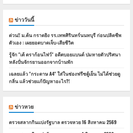
ข่าววันนี้
ด่วน!! ม.ต้น กราดยิง รร.เทพศิรินทร์นนทบุรี ก่อนปลิดชีพ
ตัวเอง : เผยยอดบาดเจ็บ-เสียชีวิต
รู้จัก "เต้ ดราก้อนไฟว์" อดีตบอยแบนด์ ปมหายตัวปริศนา
หลังปั่นจักรยานออกจากบ้านพัก
เฉลยแล้ว "กระดาษ A4" ใส่ในช่องฟรีซตู้เย็น ไม่ได้ช่วยดู
กลิ่น แล้วช่วยแก้ปัญหาอะไร?!
ข่าวหวย
ตรวจสลากกินแบ่งรัฐบาล ตรวจหวย 16 สิงหาคม 2569