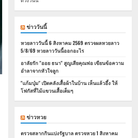
ดวงวันนี้
ข่าววันนี้
หวยลาววันนี้ 6 สิงหาคม 2569 ตรวจผลหวยลาว
5/8/69 หวยลาววันนี้ออกอะไร
อาลัยรัก "ออย ธนา" สูญเสียคุณพ่อ เขียนข้อความ
อำลาจากหัวใจลูก
"แก้มบุ๋ม" เปิดคลังเสื้อผ้าในบ้าน เห็นแล้วอึ้ง ให้
โฟกัสที่ไม้แขวนเสื้อเต็มๆ
ข่าวหวย
ตรวจสลากกินแบ่งรัฐบาล ตรวจหวย 1 สิงหาคม