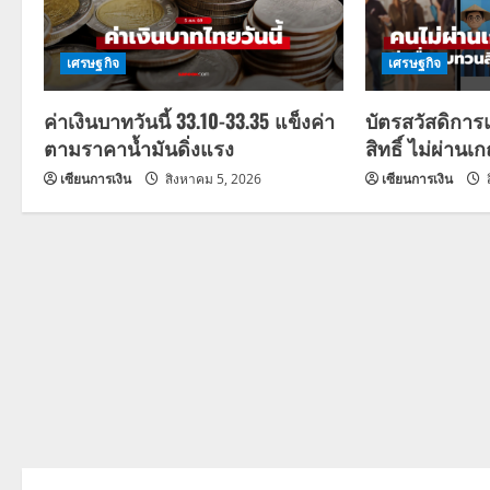
v
i
เศรษฐกิจ
เศรษฐกิจ
g
ค่าเงินบาทวันนี้ 33.10-33.35 แข็งค่า
บัตรสวัสดิการ
a
ตามราคาน้ำมันดิ่งแรง
สิทธิ์ ไม่ผ่านเ
เซียนการเงิน
สิงหาคม 5, 2026
เซียนการเงิน
t
i
o
n