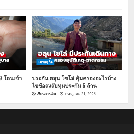
เศรษฐกิจ
69 โอนเข้า
ประกัน ฮลุน โซโล่ คุ้มครองอะไรบ้าง
ไขข้อสงสัยทุนประกัน 5 ล้าน
เซียนการเงิน
กรกฎาคม 31, 2026