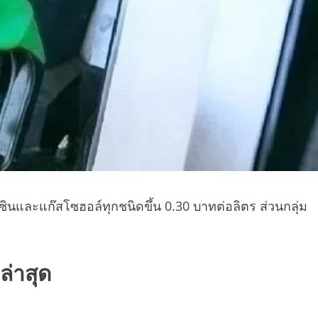
ซินและแก๊สโซฮอล์ทุกชนิดขึ้น 0.30 บาทต่อลิตร ส่วนกลุ่ม
66 อัปเดตล่าสุด