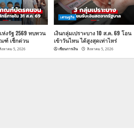
เศรษฐกิจ
แห่งรัฐ 2569 ทบทวน
เงินกลุ่มเปราะบาง 10 ส.ค. 69 โอน
กณฑ์ เช็กด่วน
เข้าวันไหน ได้สูงสุดเท่าไหร่
สิงหาคม 5, 2026
เซียนการเงิน
สิงหาคม 5, 2026