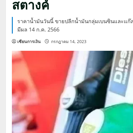
สตางค์
ราคาน้ำมันวันนี้ ขายปลีกน้ำมันกลุ่มเบนซินและแก๊
มีผล 14 ก.ค. 2566
เซียนการเงิน
กรกฎาคม 14, 2023