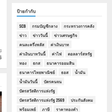
ป้ายกำกับ
SCB
กรมบัญชีกลาง
กระทรวงการคลัง
ข่าว
ข่าววันนี้
ข่าวเศรษฐกิจ
คนละครึ่งพลัส
ค่าเงินบาท
:
ค่าเงินบาทวันนี้
ค่าไฟ
ดอลลาร์สหรัฐ
6
ทอง
ธกส
ธนาคารออมสิน
ธนาคารไทยพาณิชย์
ธอส
น้ำมัน
น้ำมันวันนี้
บัตรคนจน
บัตรสวัสดิการแห่งรัฐ
บัตรสวัสดิการแห่งรัฐ 2569
ประกันสังคม
พร้อมเพย์
ภาษี
ราคาทองคำ