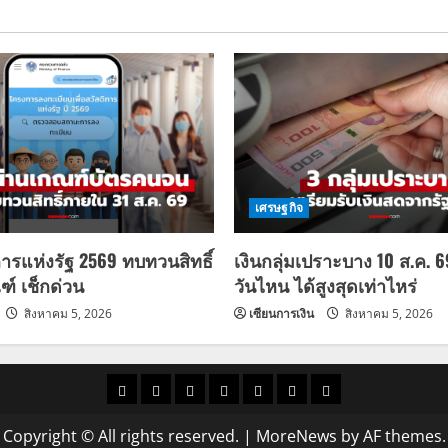
เศรษฐกิจ
การแห่งรัฐ 2569 ทบทวนสิทธิ์
เงินกลุ่มเปราะบาง 10 ส.ค. 
ฑ์ เช็กด่วน
วันไหน ได้สูงสุดเท่าไหร่
สิงหาคม 5, 2026
เซียนการเงิน
สิงหาคม 5, 2026
ราคา
แนว
ข่าว
ข่าว
ดูด
ที่
ผู้ชาย
น้ำมัน
โน้ม
วัน
ดารา
วง
เที่ยว
Copyright © All rights reserved.
|
MoreNews
by AF themes.
ราคา
นี้