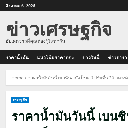
Skip
สิงหาคม 6, 2026
to
ข่าวเศรษฐกิจ
content
อัปเดตข่าวที่คุณต้องรู้ในทุกวัน
ราคาน้ำมัน
แนวโน้มราคาทอง
ข่าววันนี้
ข่าวดารา
Home
ราคาน้ำมันวันนี้ เบนซิน-แก๊สโซฮอล์ ปรับขึ้น 30 สตางค์
เศรษฐกิจ
ราคาน้ำมันวันนี้ เบนซิ