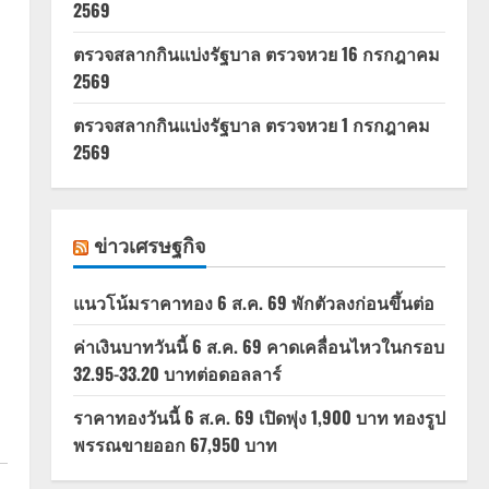
2569
ตรวจสลากกินแบ่งรัฐบาล ตรวจหวย 16 กรกฎาคม
2569
ตรวจสลากกินแบ่งรัฐบาล ตรวจหวย 1 กรกฎาคม
2569
ข่าวเศรษฐกิจ
แนวโน้มราคาทอง 6 ส.ค. 69 พักตัวลงก่อนขึ้นต่อ
ค่าเงินบาทวันนี้ 6 ส.ค. 69 คาดเคลื่อนไหวในกรอบ
32.95-33.20 บาทต่อดอลลาร์
ราคาทองวันนี้ 6 ส.ค. 69 เปิดพุ่ง 1,900 บาท ทองรูป
พรรณขายออก 67,950 บาท