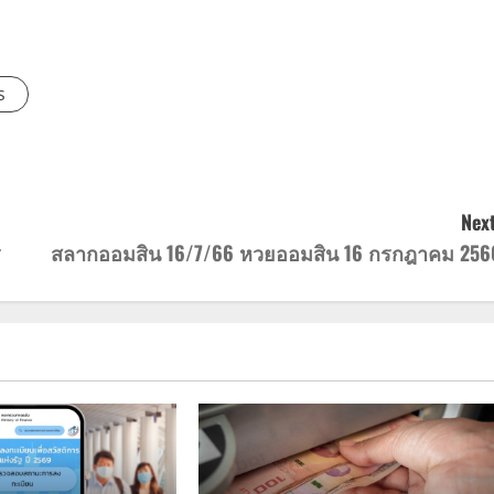
s
Next
ร
สลากออมสิน 16/7/66 หวยออมสิน 16 กรกฎาคม 256