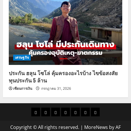
เศรษฐกิจ
ประกัน ฮลุน โซโล่ คุ้มครองอะไรบ้าง ไขข้อสงสัย
ทุนประกัน 5 ล้าน
เซียนการเงิน
กรกฎาคม 31, 2026
ราคา
แนว
ข่าว
ข่าว
ดูด
ที่
ผู้ชาย
น้ำมัน
โน้ม
วัน
ดารา
วง
เที่ยว
Copyright © All rights reserved.
|
MoreNews
by AF
ราคา
นี้