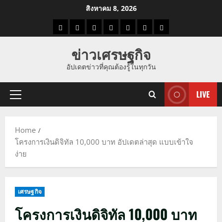
Skip
สิงหาคม 8, 2026
to
ราคา
แนว
ข่าว
ข่าว
ดูด
ที่
ผู้ชาย
content
น้ำมัน
โน้ม
วัน
ดารา
วง
เที่ยว
ข่าวเศรษฐกิจ
ราคา
นี้
อัปเดตข่าวที่คุณต้องรู้ในทุกวัน
ทอง
LIVE
Primary
Menu
Home
โครงการเงินดิจิทัล 10,000 บาท อัปเดตล่าสุด แบบเข้าใจ
ง่าย
เศรษฐกิจ
โครงการเงินดิจิทัล 10,000 บาท