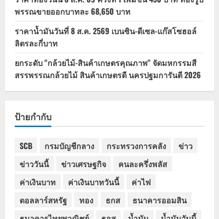
พรรณขายออกบาทละ 68,650 บาท
ราคาน้ำมันวันที่ 8 ส.ค. 2569 เบนซิน-ดีเซล-แก๊สโซฮอล์
ลิตรละกี่บาท
ยกระดับ "กล้วยไม้-สินค้าเกษตรคุณภาพ" จัดมหกรรมสี
สรรพรรณกล้วยไม้ สินค้าเกษตรดี นครปฐมการันตี 2026
ป้ายกำกับ
SCB
กรมบัญชีกลาง
กระทรวงการคลัง
ข่าว
ข่าววันนี้
ข่าวเศรษฐกิจ
คนละครึ่งพลัส
ค่าเงินบาท
ค่าเงินบาทวันนี้
ค่าไฟ
ดอลลาร์สหรัฐ
ทอง
ธกส
ธนาคารออมสิน
ธนาคารไทยพาณิชย์
ธอส
น้ำมัน
น้ำมันวันนี้