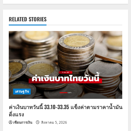
n
a
RELATED STORIES
v
i
g
a
t
i
เศรษฐกิจ
o
ค่าเงินบาทวันนี้ 33.10-33.35 แข็งค่าตามราคาน้ำมัน
n
ดิ่งแรง
เซียนการเงิน
สิงหาคม 5, 2026