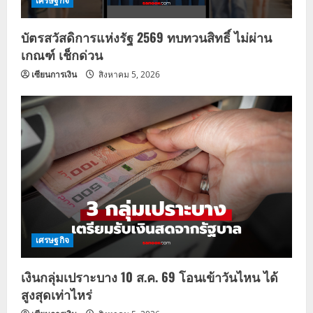
เศรษฐกิจ
บัตรสวัสดิการแห่งรัฐ 2569 ทบทวนสิทธิ์ ไม่ผ่าน
เกณฑ์ เช็กด่วน
เซียนการเงิน
สิงหาคม 5, 2026
เศรษฐกิจ
เงินกลุ่มเปราะบาง 10 ส.ค. 69 โอนเข้าวันไหน ได้
สูงสุดเท่าไหร่