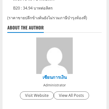
B20 : 34.94 บาทต่อลิตร
(ราคาขายปลีกข้างต้นยังไม่รวมภาษีบำรุงท้องที่)
ABOUT THE AUTHOR
เซียนการเงิน
Administrator
Visit Website
View All Posts