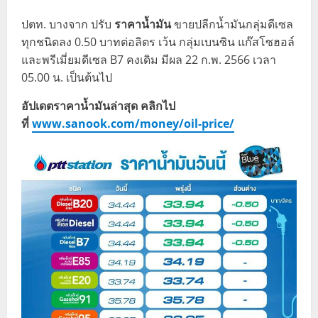
ปตท. บางจาก ปรับ
ราคาน้ำมัน
ขายปลีกน้ำมันกลุ่มดีเซล
ทุกชนิดลง 0.50 บาทต่อลิตร เว้น กลุ่มเบนซิน แก๊สโซฮอล์
และพรีเมี่ยมดีเซล B7 คงเดิม มีผล 22 ก.พ. 2566 เวลา
05.00 น. เป็นต้นไป
อัปเดตราคาน้ำมันล่าสุด
คลิกไป
ที่
www.sanook.com/money/oil-price/