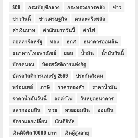
SCB
กรมบัญชีกลาง
กระทรวงการคลัง
ข่าว
ข่าววันนี้
ข่าวเศรษฐกิจ
คนละครึ่งพลัส
ค่าเงินบาท
ค่าเงินบาทวันนี้
ค่าไฟ
ดอลลาร์สหรัฐ
ทอง
ธกส
ธนาคารออมสิน
ธนาคารไทยพาณิชย์
ธอส
น้ำมัน
น้ำมันวันนี้
บัตรคนจน
บัตรสวัสดิการแห่งรัฐ
บัตรสวัสดิการแห่งรัฐ 2569
ประกันสังคม
พร้อมเพย์
ภาษี
ราคาทองคำ
ราคาน้ำมัน
ราคาน้ำมันวันนี้
ลดค่าไฟ
วันหยุดธนาคาร
สลากออมสิน
หวย
หวยออมสิน
ออมสิน
อัตราแลกเปลี่ยน
เงินดิจิทัล
เงินดิจิทัล 10000 บาท
เงินผู้สูงอายุ